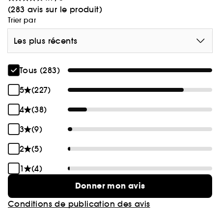
(283 avis sur le produit)
Trier par
Les plus récents
Tous (283)
5
(227)
4
(38)
3
(9)
2
(5)
1
(4)
Donner mon avis
Conditions de publication des avis