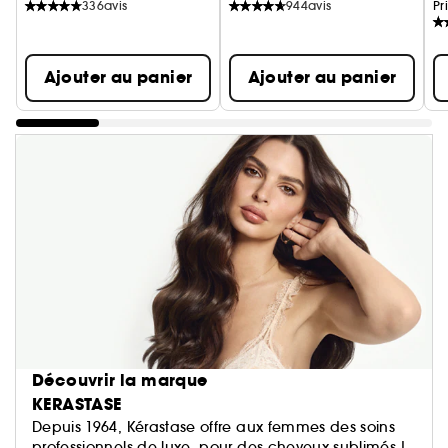
336
avis
944
avis
Pr
Ajouter au panier
Ajouter au panier
Découvrir la marque
KERASTASE
Depuis 1964, Kérastase offre aux femmes des soins
professionnels de luxe, pour des cheveux sublimés !