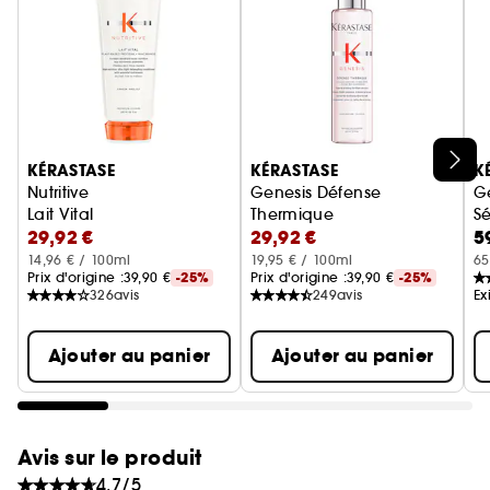
doux dès la première application.
98% des femmes recommandent leur routine
(2)
Nutritive pour cheveux très secs
Ignorer le carrousel produits
KÉRASTASE
KÉRASTASE
K
Nutritive
Genesis Défense
G
Lait Vital
Thermique
Sé
29,92 €
29,92 €
5
Fluide de brushing fortifiant a
14,96 € / 100ml
19,95 € / 100ml
65
Prix d'origine :
39,90 €
-25%
Prix d'origine :
39,90 €
-25%
326
avis
249
avis
Ex
Ajouter au panier
Ajouter au panier
Avis sur le produit
4.7/5