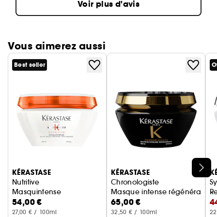
Voir plus d'avis
Vous aimerez aussi
Best seller
O
Ignorer le carrousel produits
KÉRASTASE
KÉRASTASE
K
Nutritive
Chronologiste
S
Masquintense
Masque intense régénérant
Re
54,00 €
65,00 €
4
M
27,00 € / 100ml
32,50 € / 100ml
22