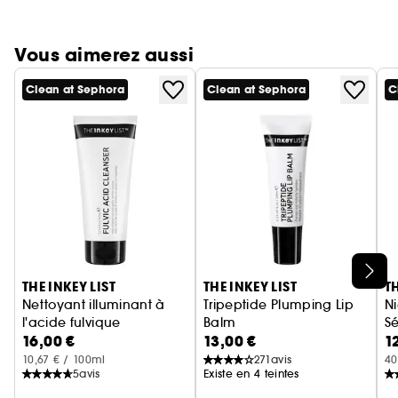
Vous aimerez aussi
Clean at Sephora
Clean at Sephora
C
Ignorer le carrousel produits
THE INKEY LIST
THE INKEY LIST
TH
Nettoyant illuminant à
Tripeptide Plumping Lip
N
l'acide fulvique
Balm
S
16,00 €
13,00 €
1
Baume à Lèvres Repulpant
10,67 € / 100ml
271
avis
40
5
avis
Existe en 4 teintes