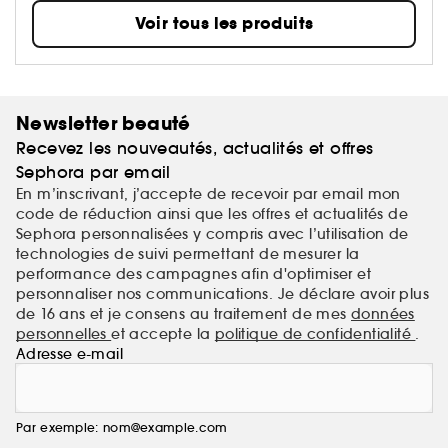
vraiment besoin, pas ce qui est simplement
Voir tous les produits
tendance. Que vous soyez novice en soins ou déjà
expert·e avec une routine bien installée, INKEY est
toujours à vos côtés, avec innovation, pédagogie et
résultats cliniquement prouvés. Et tout cela à un prix
qui a du sens.
Newsletter beauté
Recevez les nouveautés, actualités et offres
INKEY. Pas de barratin, juste une meilleure peau.
Sephora par email
En m’inscrivant, j’accepte de recevoir par email mon
code de réduction ainsi que les offres et actualités de
Sephora personnalisées y compris avec l’utilisation de
technologies de suivi permettant de mesurer la
performance des campagnes afin d'optimiser et
personnaliser nos communications. Je déclare avoir plus
de 16 ans et je consens au traitement de mes
données
personnelles
et accepte la
politique de confidentialité
.
Adresse e-mail
Par exemple: nom@example.com