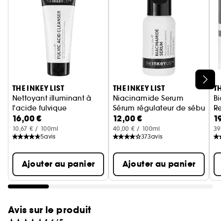
Ignorer le carrousel produits
THE INKEY LIST
THE INKEY LIST
TH
Nettoyant illuminant à
Niacinamide Serum
B
l'acide fulvique
Sérum régulateur de sébum à
R
16,00 €
12,00 €
1
Mo
So
10,67 € / 100ml
40,00 € / 100ml
39
5
avis
373
avis
Ajouter au panier
Ajouter au panier
Avis sur le produit