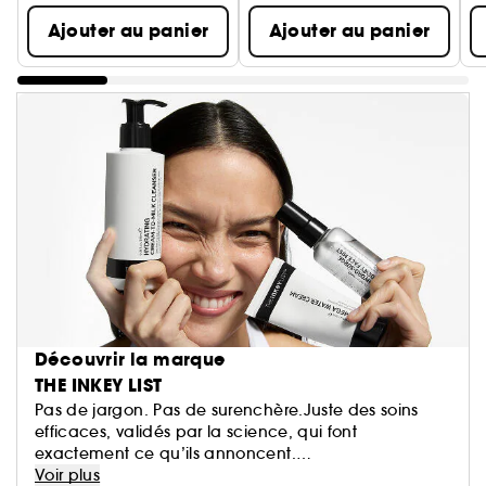
Ajouter au panier
Ajouter au panier
Découvrir la marque
THE INKEY LIST
Pas de jargon. Pas de surenchère.Juste des soins
efficaces, validés par la science, qui font
exactement ce qu’ils annoncent.
The INKEY List vous montre ce dont votre peau a
Voir plus