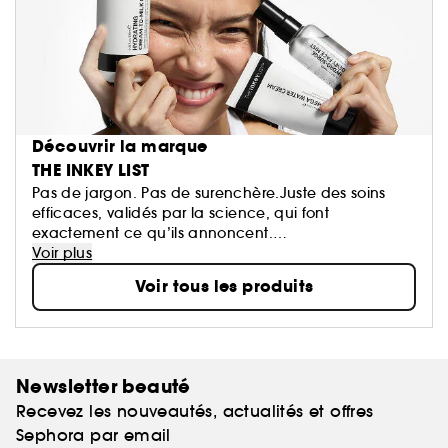
Découvrir la marque
THE INKEY LIST
Pas de jargon. Pas de surenchère.Juste des soins
efficaces, validés par la science, qui font
exactement ce qu’ils annoncent.
The INKEY List vous montre ce dont votre peau a
Voir plus
vraiment besoin, pas ce qui est simplement
Voir tous les produits
tendance. Que vous soyez novice en soins ou déjà
expert·e avec une routine bien installée, INKEY est
toujours à vos côtés, avec innovation, pédagogie et
résultats cliniquement prouvés. Et tout cela à un prix
qui a du sens.
Newsletter beauté
Recevez les nouveautés, actualités et offres
INKEY. Pas de barratin, juste une meilleure peau.
Sephora par email