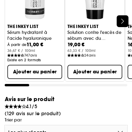
Ignorer le carrousel produits
THE INKEY LIST
THE INKEY LIST
TH
Sérum hydratant à
Solution contre l'excès de
Sa
l'acide hyaluronique
sébum avec du
Ne
11,00 €
19,00 €
1
Sérum visage
niacinamide 20 %
Sérum visage
À partir de
36,67 € / 100ml
63,33 € / 100ml
10
747
avis
24
avis
Existe en 2 formats
Ajouter au panier
Ajouter au panier
Avis sur le produit
4.1/5
(129 avis sur le produit)
Trier par