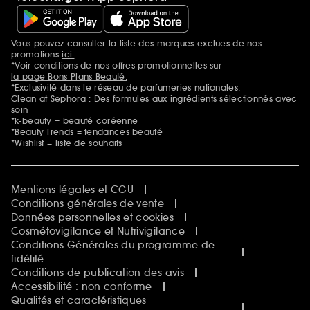
Vous pouvez consulter la liste des marques exclues de nos
Mentions additionnelles
promotions
ici.
*Voir conditions de nos offres promotionnelles sur
la page Bons Plans Beauté.
*Exclusivité dans le réseau de parfumeries nationales.
Clean at Sephora : Des formules aux ingrédients sélectionnés avec
soin
*k-beauty = beauté coréenne
*Beauty Trends = tendances beauté
*Wishlist = liste de souhaits
Mentions légales et CGU
Conditions générales de vente
Données personnelles et cookies
Cosmétovigilance et Nutrivigilance
Conditions Générales du programme de
fidélité
Conditions de publication des avis
Accessibilité : non conforme
Qualités et caractéristiques