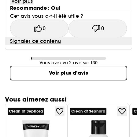
Voir plus
Recommande : Oui
Cet avis vous a-t-il été utile ?
0
0
Signaler ce contenu
Vous avez vu 2 avis sur 130
Voir plus d'avis
Vous aimerez aussi
Clean at Sephora
Clean at Sephora
C