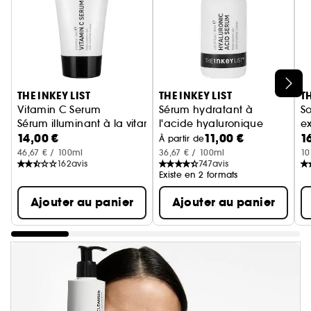
Ignorer le carrousel produits
THE INKEY LIST
THE INKEY LIST
TH
Vitamin C Serum
Sérum hydratant à
So
Sérum illuminant à la vitamine C
l'acide hyaluronique
ex
14,00 €
11,00 €
1
Sérum visage
sa
À partir de
46,67 € / 100ml
36,67 € / 100ml
10
162
avis
747
avis
Existe en 2 formats
Ajouter au panier
Ajouter au panier