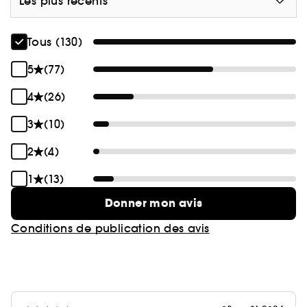
Les plus récents
Tous (130)
5
(77)
4
(26)
3
(10)
2
(4)
1
(13)
Donner mon avis
Conditions de publication des avis