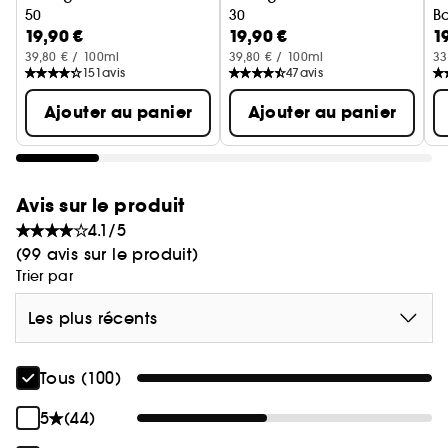
50
30
B
19,90 €
19,90 €
1
Protection Solaire
Protection Solaire
39,80 € / 100ml
39,80 € / 100ml
33
151
avis
47
avis
Ajouter au panier
Ajouter au panier
Avis sur le produit
4.1/5
(99 avis sur le produit)
Trier par
Les plus récents
Tous (100)
5
(44)