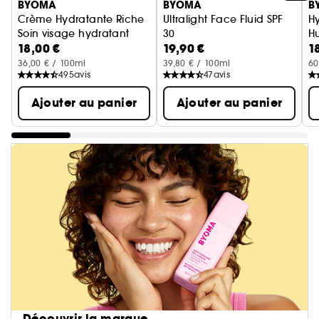
BYOMA
BYOMA
B
Crème Hydratante Riche
Ultralight Face Fluid SPF
Hy
Soin visage hydratant
30
H
18,00 €
19,90 €
1
Protection Solaire
36,00 € / 100ml
39,80 € / 100ml
60
495
avis
47
avis
Ajouter au panier
Ajouter au panier
Découvrir la marque