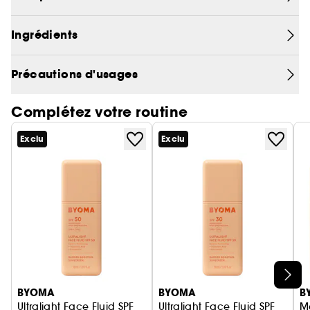
d'hydratation et augmente la souplesse naturelle.
Sa formule est végan*.
*Produit sans ingrédient d'origine animale.
Ingrédients
Précautions d'usages
Complétez votre routine
Exclu
Exclu
Ignorer le carrousel produits
BYOMA
BYOMA
B
Ultralight Face Fluid SPF
Ultralight Face Fluid SPF
M