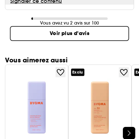
Signaler ce contenu
Vous avez vu 2 avis sur 100
Voir plus d'avis
Vous aimerez aussi
Exclu
E
Ignorer le carrousel produits