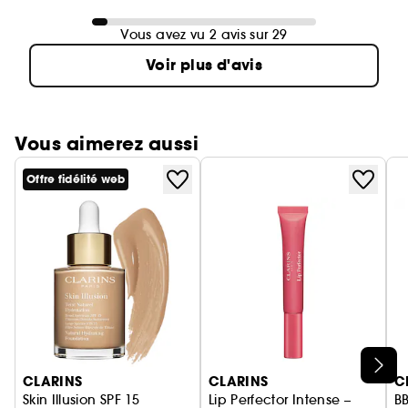
Vous avez vu 2 avis sur 29
Voir plus d'avis
Vous aimerez aussi
Offre fidélité web
Ignorer le carrousel produits
CLARINS
CLARINS
C
Skin Illusion SPF 15
Lip Perfector Intense –
BB