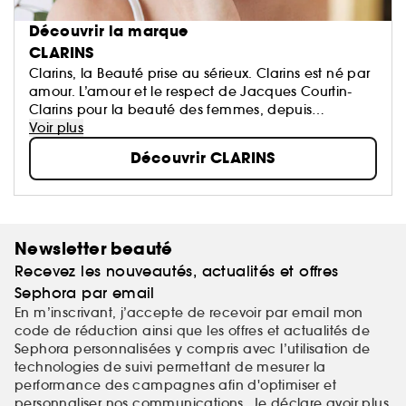
Découvrir la marque
CLARINS
Clarins, la Beauté prise au sérieux. Clarins est né par
amour. L’amour et le respect de Jacques Courtin-
Clarins pour la beauté des femmes, depuis
l'ouverture du premier Institut Clarins à Paris en 1954.
Voir plus
N°1 Européen des soins de beauté haut de
Découvrir CLARINS
gamme...
Newsletter beauté
Recevez les nouveautés, actualités et offres
Sephora par email
En m’inscrivant, j’accepte de recevoir par email mon
code de réduction ainsi que les offres et actualités de
Sephora personnalisées y compris avec l’utilisation de
technologies de suivi permettant de mesurer la
performance des campagnes afin d'optimiser et
personnaliser nos communications. Je déclare avoir plus