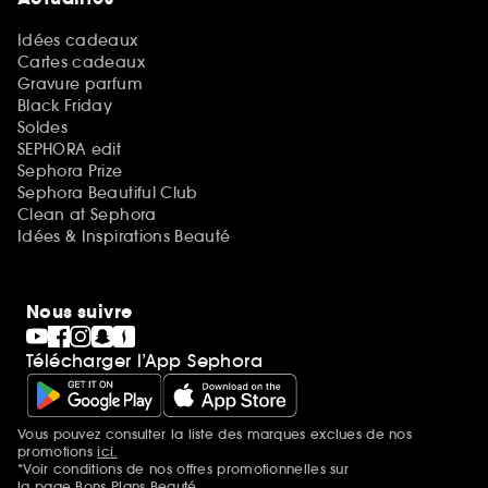
Idées cadeaux
Cartes cadeaux
Gravure parfum
Black Friday
Soldes
SEPHORA edit
Sephora Prize
Sephora Beautiful Club
Clean at Sephora
Idées & Inspirations Beauté
Nous suivre
Télécharger l’App Sephora
Vous pouvez consulter la liste des marques exclues de nos
Mentions additionnelles
promotions
ici.
*Voir conditions de nos offres promotionnelles sur
la page Bons Plans Beauté.