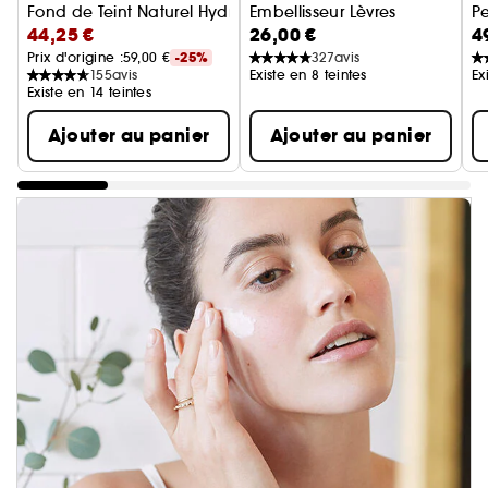
Fond de Teint Naturel Hydratation
Embellisseur Lèvres
Pe
44,25 €
26,00 €
4
Prix d'origine :
59,00 €
-25%
327
avis
155
avis
Existe en 8 teintes
Ex
Existe en 14 teintes
Ajouter au panier
Ajouter au panier