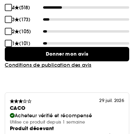
4
(518)
3
(173)
2
(105)
1
(101)
Donner mon avis
Conditions de publication des avis
29 juil. 2026
CACO
Acheteur vérifié et récompensé
Utilise ce produit depuis 1 semaine
Produit décevant