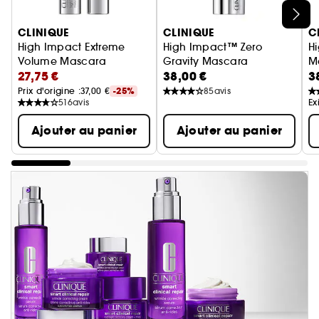
Ignorer le carrousel produits
CLINIQUE
CLINIQUE
C
High Impact Extreme
High Impact™ Zero
H
Volume Mascara
Gravity Mascara
M
27,75 €
38,00 €
3
Mascara volume
Mascara impact recourbant o
Prix d'origine :
37,00 €
-25%
85
avis
516
avis
Ex
Ajouter au panier
Ajouter au panier