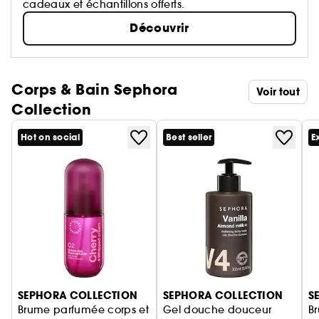
cadeaux et échantillons offerts.
Découvrir
Corps & Bain Sephora
Voir tout
Collection
Hot on social
Best seller
E
Ignorer le carrousel produits
SEPHORA COLLECTION
SEPHORA COLLECTION
S
Brume parfumée corps et
Gel douche douceur
B