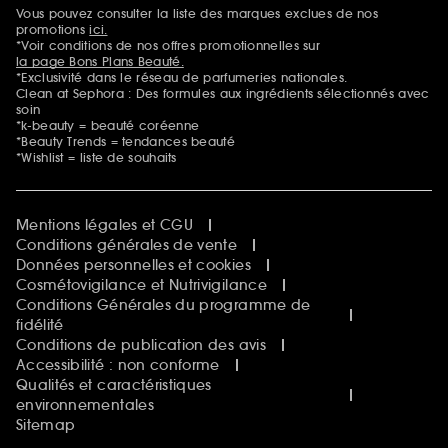
Sephora Beautiful Club
Vous pouvez consulter la liste des marques exclues de nos
Mentions additionnelles
Clean at Sephora
promotions
ici.
Idées & Inspirations Beauté
*Voir conditions de nos offres promotionnelles sur
la page Bons Plans Beauté.
*Exclusivité dans le réseau de parfumeries nationales.
Clean at Sephora : Des formules aux ingrédients sélectionnés avec
soin
*k-beauty = beauté coréenne
*Beauty Trends = tendances beauté
*Wishlist = liste de souhaits
Mentions légales et CGU
Conditions générales de vente
Données personnelles et cookies
Cosmétovigilance et Nutrivigilance
Conditions Générales du programme de
fidélité
Conditions de publication des avis
Accessibilité : non conforme
Qualités et caractéristiques
environnementales
Sitemap