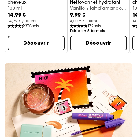
cheveux
Nettoyant et hydratant
c
Cerise + crème fouettée
100 ml
Vanille + lait d'amande
Va
1
14,99 €
9,99 €
1
(300 ml)
14,99 € / 100ml
4,00 € / 100ml
14
370
avis
172
avis
Existe en 5 formats
Découvrir
Découvrir