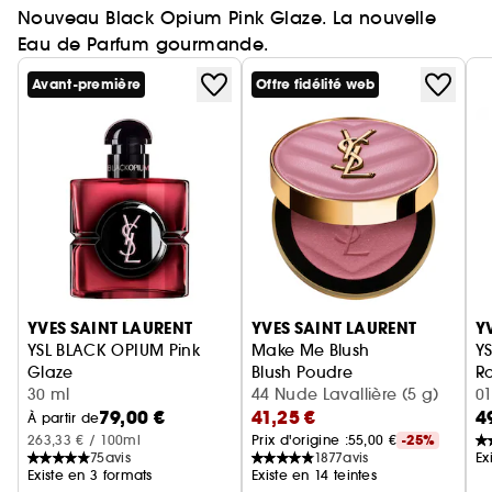
Nouveau Black Opium Pink Glaze. La nouvelle
Eau de Parfum gourmande.
Avant-première
Offre fidélité web
Ignorer le carrousel produits
YVES SAINT LAURENT
YVES SAINT LAURENT
Y
YSL BLACK OPIUM Pink
Make Me Blush
YS
Glaze
Blush Poudre
Ro
Eau de Parfum femme ambrée florale & note de fraise
30 ml
44 Nude Lavallière (5 g)
01
79,00 €
41,25 €
4
À partir de
263,33 € / 100ml
Prix d'origine :
55,00 €
-25%
75
avis
1877
avis
Ex
Existe en 3 formats
Existe en 14 teintes