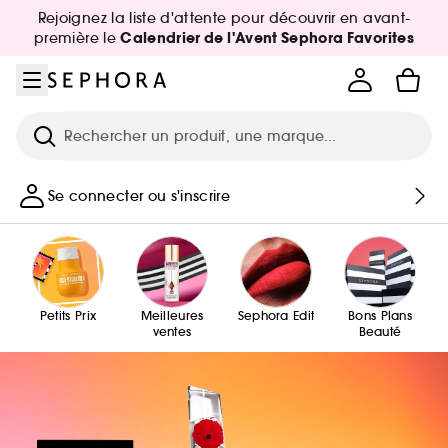
Aller au menu
Aller au contenu principal
Aller au pied de page
Rejoignez la liste d'attente pour découvrir en avant-
Calendrier de l'Avent Sephora Favorites
première le
Recherche
Se connecter ou s'inscrire
Petits Prix
Meilleures
Sephora Edit
Bons Plans
ventes
Beauté