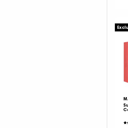
Excl
M
Su
Co