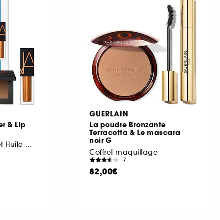
GUERLAIN
r & Lip
La poudre Bronzante
Terracotta & Le mascara
noir G
Poudre Bronzante et Huile À Lèvres
Coffret maquillage
7
82,00€