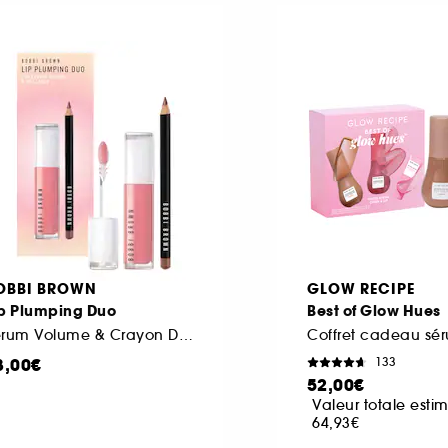
OBBI BROWN
GLOW RECIPE
ip Plumping Duo
Best of Glow Hues
Sérum Volume & Crayon Définition
8,00€
133
52,00€
Valeur totale estim
64,93€