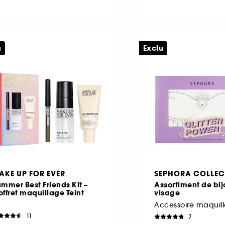
u
Exclu
AKE UP FOR EVER
SEPHORA COLLEC
mmer Best Friends Kit –
Assortiment de bi
ffret maquillage Teint
visage
Accessoire maquil
11
7