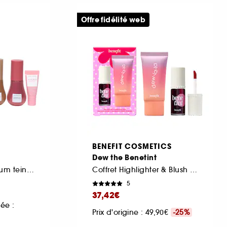
Offre fidélité web
BENEFIT COSMETICS
Dew the Benetint
Coffret cadeau sérum teinté, joues et lèvres
Coffret Highlighter & Blush liquide joues et lèvres
5
37,42€
ée :
Prix d'origine : 49,90€
-25%