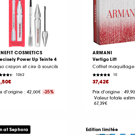
ENEFIT COSMETICS
ARMANI
ecisely Power Up Teinte 4
Vertigo Lift
o crayon et cire à sourcils
Coffret maquillage
1062
10
1,50€
37,42€
ix d'origine : 42,00€
-25%
Prix d'origine : 49,9
Valeur totale estim
67,39€
n at Sephora
Edition limitée