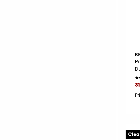
B
Pr
Du
3
Pr
Clea