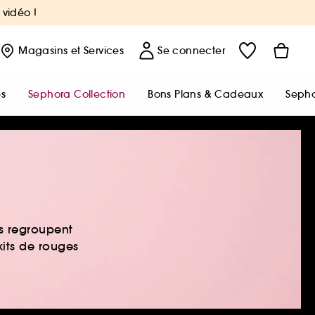
 vidéo !
Magasins
et Services
Se connecter
s
Sephora Collection
Bons Plans & Cadeaux
Sepho
s regroupent
kits de rouges