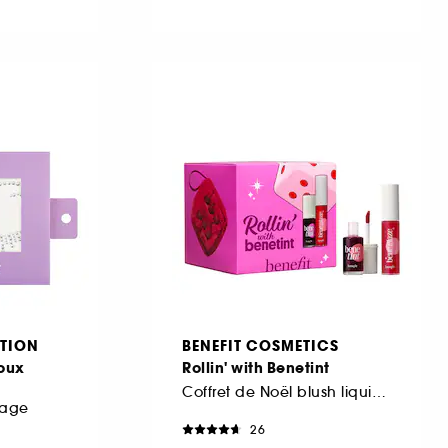
TION
BENEFIT COSMETICS
joux
Rollin' with Benetint
Coffret de Noël blush liquide et gloss à lèvres
lage
26