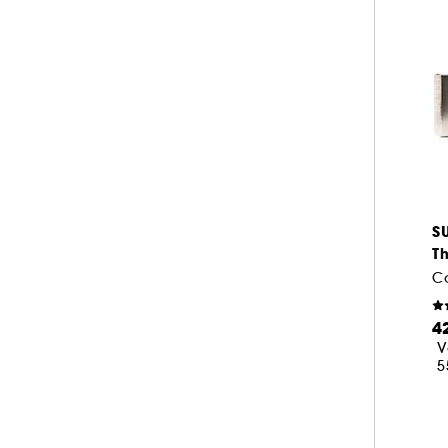
S
Th
Co
4
V
5