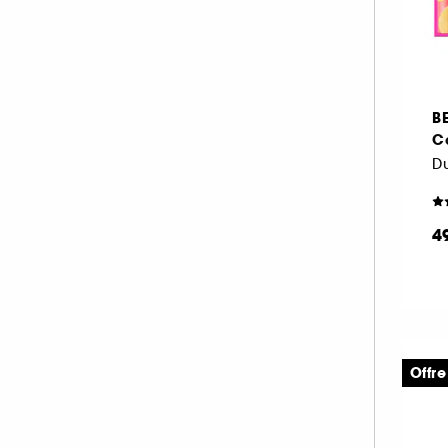
B
C
Du
4
Offre