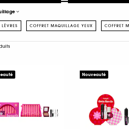
uillage
 LÈVRES
COFFRET MAQUILLAGE YEUX
COFFRET M
duits
eauté
Nouveauté