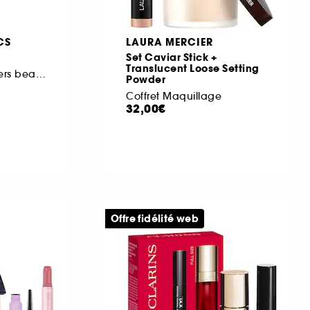
CS
LAURA MERCIER
Set Caviar Stick +
Translucent Loose Setting
Coffret de best-sellers beauté
Powder
Coffret Maquillage
32,00€
Offre fidélité web