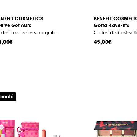
ENEFIT COSMETICS
BENEFIT COSMETI
ou've Got Aura
Gotta Have-It's
Coffret best-sellers maquillage
4,00€
45,00€
eauté