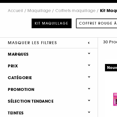
Kit Maq
Accueil
Maquillage
Coffrets maquillage
KIT MAQUILLAGE
COFFRET ROUGE À
30 Pro
MASQUER LES FILTRES
MARQUES
PRIX
Nouv
CATÉGORIE
SEPHORA COLLECTION (2)
Maquillage
PROMOTION
ARMANI (1)
Coffrets maquillage
BENEFIT COSMETICS (8)
0 (19)
SÉLECTION TENDANCE
BOBBI BROWN (2)
Kit Maquillage (30)
25% (4)
Nouveauté (7)
TEINTES
CLARINS (2)
Coffret Rouge à Lèvres (24)