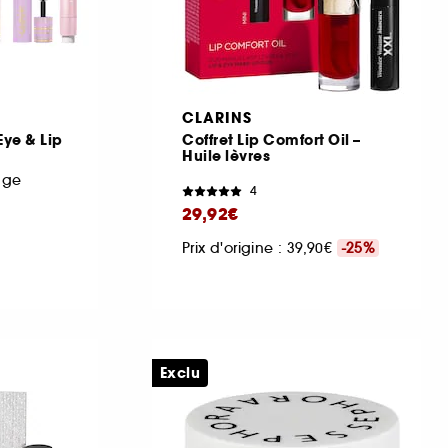
CLARINS
Eye & Lip
Coffret Lip Comfort Oil –
Huile lèvres
age
4
29,92€
Prix d'origine : 39,90€
-25%
Exclu