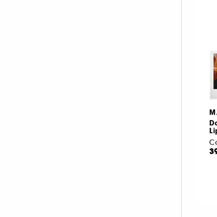
M
D
Li
3