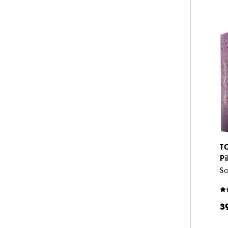
T
P
So
3