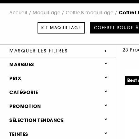
Coffret
Accueil
Maquillage
Coffrets maquillage
KIT MAQUILLAGE
COFFRET ROUGE À
23 Pro
MASQUER LES FILTRES
MARQUES
PRIX
Best 
CATÉGORIE
SEPHORA COLLECTION (1)
Maquillage
PROMOTION
ANASTASIA BEVERLY HILLS (1)
Coffrets maquillage
BOBBI BROWN (1)
0 (19)
SÉLECTION TENDANCE
CHARLOTTE TILBURY (1)
Kit Maquillage (30)
25% (2)
Nouveauté (5)
TEINTES
CLARINS (1)
Coffret Rouge à Lèvres (23)