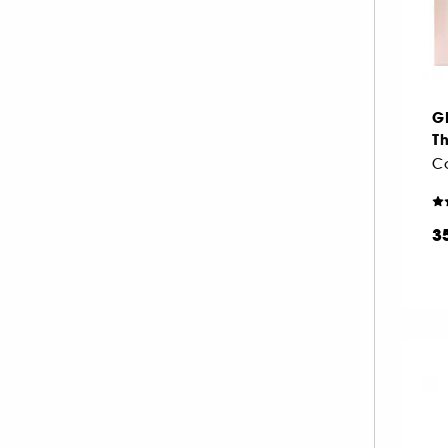
G
Th
Co
3