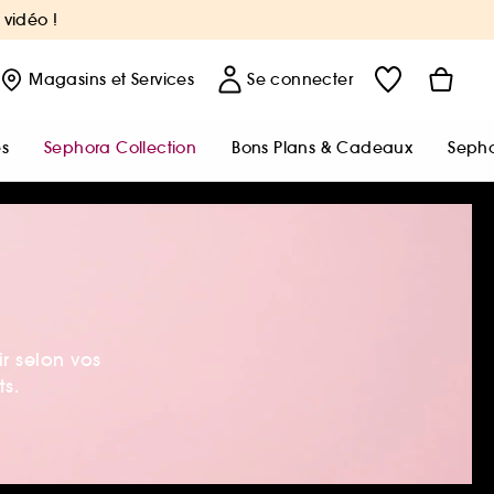
 vidéo !
Magasins
et Services
Se connecter
s
Sephora Collection
Bons Plans & Cadeaux
Sepho
ir selon vos
ts.