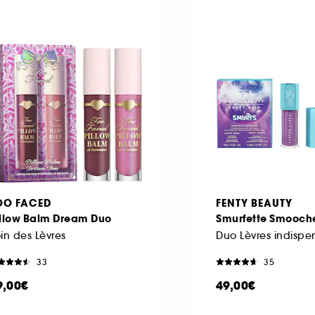
OO FACED
FENTY BEAUTY
illow Balm Dream Duo
Smurfette Smooch
in des Lèvres
33
35
9,00€
49,00€