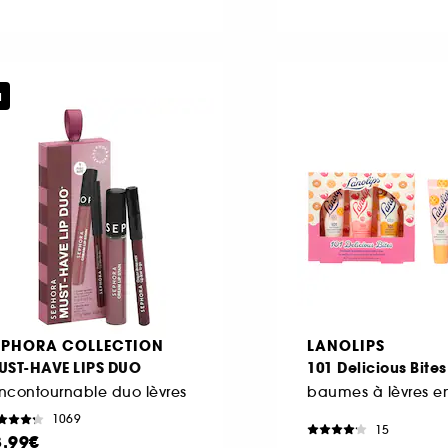
u
EPHORA COLLECTION
LANOLIPS
UST-HAVE LIPS DUO
101 Delicious Bites
incontournable duo lèvres
1069
15
3,99€