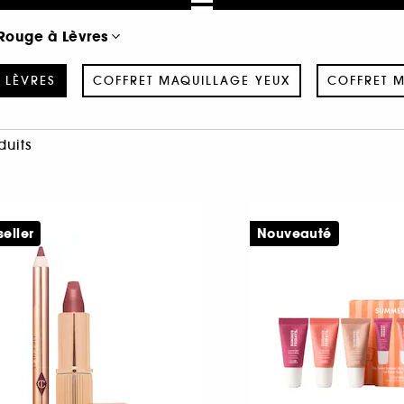
 Rouge à Lèvres
 LÈVRES
COFFRET MAQUILLAGE YEUX
COFFRET M
duits
seller
Nouveauté