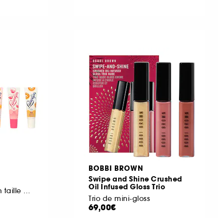
BOBBI BROWN
Swipe and Shine Crushed
Oil Infused Gloss Trio
baumes à lèvres en taille mini
Trio de mini-gloss
69,00€