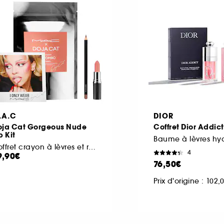
.A.C
DIOR
oja Cat Gorgeous Nude
Coffret Dior Addict
p Kit
Coffret crayon à lèvres et rouge à lèvres
4
9,90€
76,50€
Prix d'origine : 102,