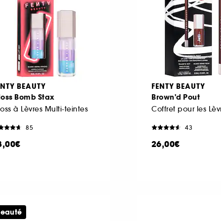
ENTY BEAUTY
FENTY BEAUTY
loss Bomb Stax
Brown'd Pout
oss à Lèvres Multi-teintes
Coffret pour les Lèv
85
43
8,00€
26,00€
eauté