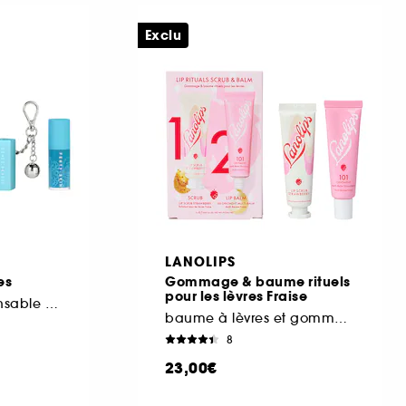
Exclu
LANOLIPS
es
Gommage & baume rituels
pour les lèvres Fraise
Duo Lèvres indispensable + Porte-clés
baume à lèvres et gommage
8
23,00€