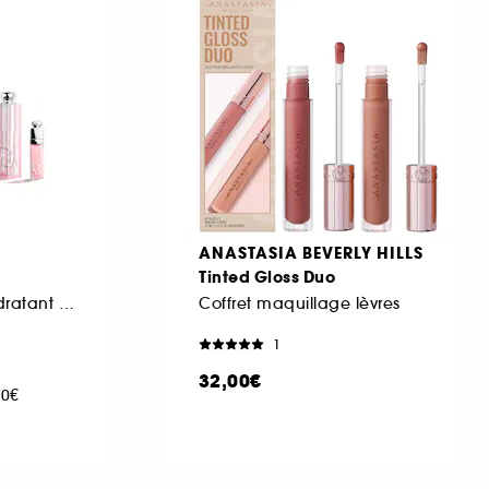
ANASTASIA BEVERLY HILLS
Tinted Gloss Duo
Baume à lèvres hydratant et huile à lèvres
Coffret maquillage lèvres
1
32,00€
00€