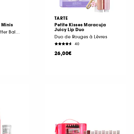
TARTE
 Minis
Petite Kisses Maracuja
Juicy Lip Duo
Coffret lèvres Lip Butter Balm Edition limitée
Duo de Rouges à Lèvres
40
26,00€