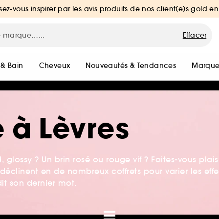
sez-vous inspirer par les avis produits de nos client(e)s gold en
Effacer
 & Bain
Cheveux
Nouveautés & Tendances
Marque
 à Lèvres
, glossy ? Un brin rosé ou rouge vif ? Faites-vous plais
déclinent en de nombreux coffrets pour varier les effe
it son dernier mot.