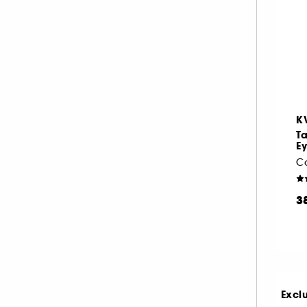
K
Ta
Ey
Co
3
Excl