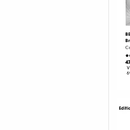
B
B
Co
4
V
6
Editi