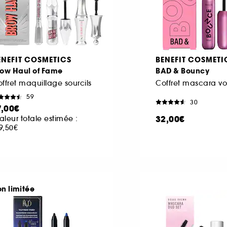
ENEFIT COSMETICS
BENEFIT COSMETI
row Haul of Fame
BAD & Bouncy
ffret maquillage sourcils
59
30
7,00€
32,00€
aleur totale estimée :
9,50€
on limitée