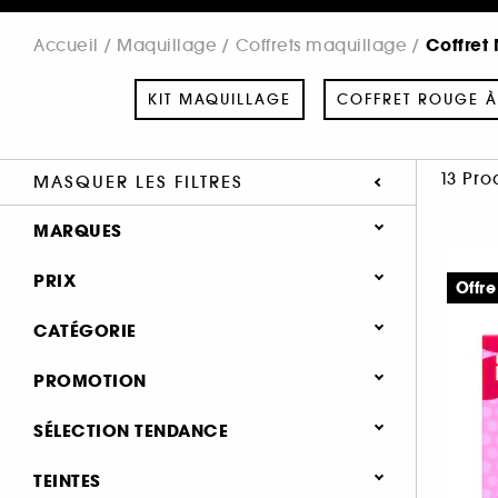
Coffret
Accueil
Maquillage
Coffrets maquillage
KIT MAQUILLAGE
COFFRET ROUGE À
13 Pro
MASQUER LES FILTRES
MARQUES
PRIX
Offre
CATÉGORIE
SEPHORA COLLECTION (1)
Maquillage
PROMOTION
BENEFIT COSMETICS (4)
Coffrets maquillage
BOBBI BROWN (2)
0 (9)
SÉLECTION TENDANCE
CLARINS (1)
Kit Maquillage (30)
25% (2)
Nouveauté (5)
TEINTES
DIOR (2)
Coffret Rouge à Lèvres (24)