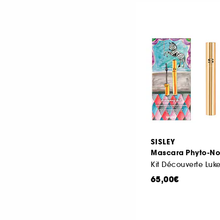
SISLEY
Mascara Phyto-No
65,00€