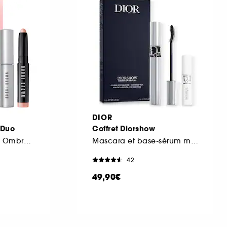
DIOR
 Duo
Coffret Diorshow
Mascara Volume & Ombre à paupières
Mascara et base-sérum mascara volume et courbe
42
49,90€