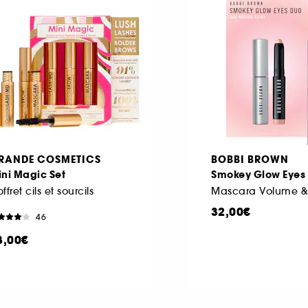
RANDE COSMETICS
BOBBI BROWN
ni Magic Set
Smokey Glow Eyes
ffret cils et sourcils
32,00€
46
8,00€