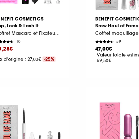
ENEFIT COSMETICS
BENEFIT COSMETI
p, Lock & Lash It
Brow Haul of Fame
Coffret Mascara et Fixateur à Sourcils
Coffret maquillage 
10
59
0,25€
47,00€
Valeur totale estim
ix d'origine : 27,00€
-25%
69,50€