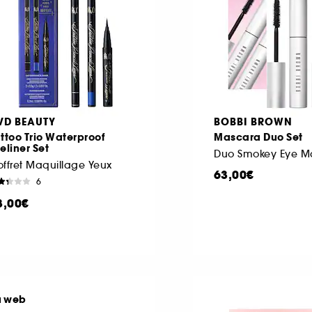
VD BEAUTY
BOBBI BROWN
ttoo Trio Waterproof
Mascara Duo Set
eliner Set
ffret Maquillage Yeux
63,00€
6
8,00€
u web