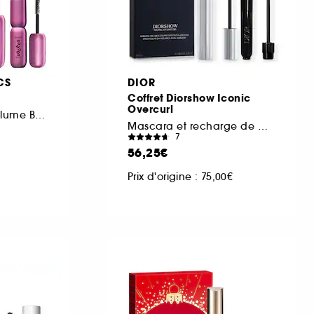
CS
DIOR
Coffret Diorshow Iconic
Overcurl
Coffret mascara volume Badgal Bounce avec un mini gratuit
Mascara et recharge de mascara
7
56,25€
Prix d'origine : 75,00€