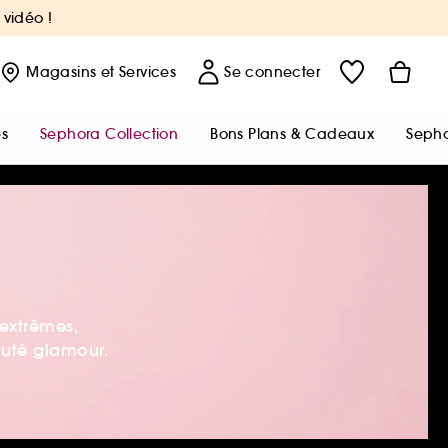
 vidéo !
Magasins
et Services
Se connecter
s
Sephora Collection
Bons Plans & Cadeaux
Sepho
 extrêmes,
auté glamour.