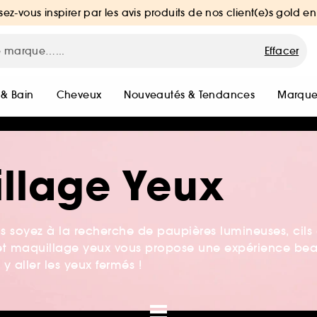
sez-vous inspirer par les avis produits de nos client(e)s gold en
Effacer
 & Bain
Cheveux
Nouveautés & Tendances
Marque
illage Yeux
s soyez à la recherche de paupières lumineuses, cils
offret maquillage yeux vous propose une expérience be
y aller les yeux fermés !