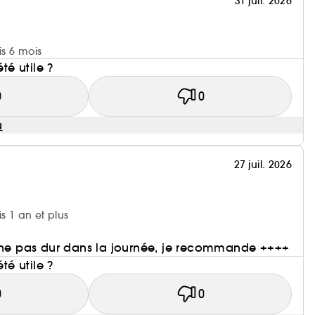
31 juil. 2026
is 6 mois
été utile ?
0
0
u
27 juil. 2026
is 1 an et plus
èche pas dur dans la journée, je recommande ++++
été utile ?
0
0