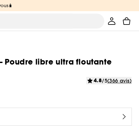
vous🧳
 Poudre libre ultra floutante
4.8
/5
(366 avis)