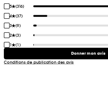
5
(316)
4
(37)
3
(9)
2
(3)
1
(1)
Donner mon avis
Conditions de publication des avis