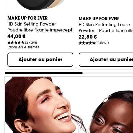
Ignorer le carrousel produits
MAKE UP FOR EVER
MAKE UP FOR EVER
HD Skin Setting Powder
HD Skin Perfecting Loose
Poudre libre fixante imperceptible
Powder – Poudre libre ult
44,00 €
22,50 €
floutante imperceptible
327
avis
330
avis
Existe en 4 teintes
Ajouter au panier
Ajouter au panie