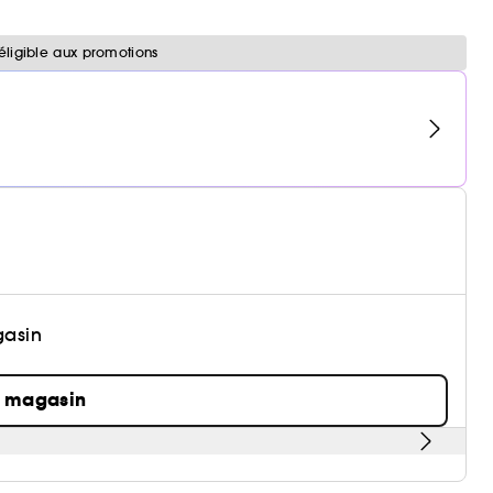
éligible aux promotions
gasin
n magasin