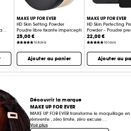
MAKE UP FOR EVER
MAKE UP FOR EVER
HD Skin Setting Powder
HD Skin Perfecting P
ra
Poudre libre fixante imperceptible
Powder – Poudre pres
25,00 €
22,00 €
floutante impercepti
164
avis
161
avis
r
Ajouter au panier
Ajouter au pa
Découvrir la marque
MAKE UP FOR EVER
MAKE UP FOR EVER transforme le maquillage en 
réinvente ; zéro limite, zéro excuse.
Ses formules haute performance suivent le rythme
Voir plus