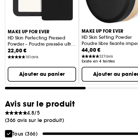
Ignorer le carrousel produits
MAKE UP FOR EVER
MAKE UP FOR EVER
HD Skin Setting Powder
HD Skin Perfecting Pressed
Poudre libre fixante impe
Powder – Poudre pressée ultra
44,00 €
22,00 €
floutante imperceptible
327
avis
161
avis
Existe en 4 teintes
Ajouter au panier
Ajouter au panie
Avis sur le produit
4.8/5
(366 avis sur le produit)
Tous (366)