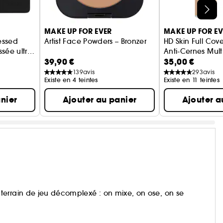
MAKE UP FOR EVER
MAKE UP FOR EV
ressed
Artist Face Powders – Bronzer
HD Skin Full Cov
sée ultra
Anti-Cernes Mult
39,90 €
35,00 €
ble
Haute-Couvran
139
avis
293
avis
Existe en 4 teintes
Existe en 11 teintes
nier
Ajouter au panier
Ajouter a
terrain de jeu décomplexé : on mixe, on ose, on se
 et subliment toutes les carnations, quoi qu’il arrive.