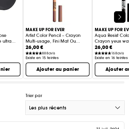
as !
'un effet peau parfaite en un seul geste. Cette
MAKE UP FOR EVER
MAKE UP FOR EV
ucun effet indésirable : pas d'effet plâtre, pas de
oose
Artist Color Pencil – Crayon
Aqua Resist Colo
flets au flash. Du matin au soir, elle sublime votre
 ultra
Multi-usage, Fini Mat Ou
Crayon yeux wat
tectable qui vous accompagne dans toutes vos
26,00 €
26,00 €
ble
Scintillant
tenue extrême 2
888
avis
168
avis
perceptible, appliquez la poudre avec le pinceau
Existe en 15 teintes
Existe en 16 teintes
nier
Ajouter au panier
Ajouter a
Trier par
Les plus récents