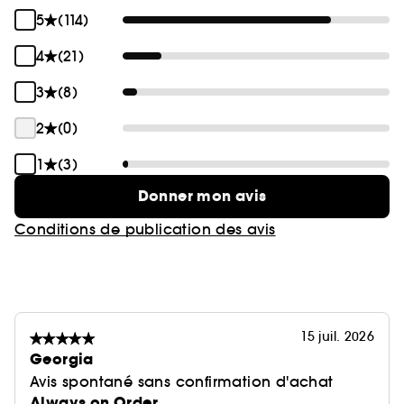
5
(114)
4
(21)
3
(8)
2
(0)
1
(3)
Donner mon avis
Conditions de publication des avis
15 juil. 2026
Georgia
Avis spontané sans confirmation d'achat
Always on Order