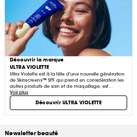
Découvrir la marque
ULTRA VIOLETTE
Ultra Violette est à la tête d'une nouvelle génération
de Skinscreens™ SPF qui prend en considération les
autres produits de soin et de maquillage, est
suffisamment agréable pour être porté
Voir plus
quotidiennement et contient des ingrédients
Découvrir ULTRA VIOLETTE
adoucissants pour la peau.
Newsletter beauté