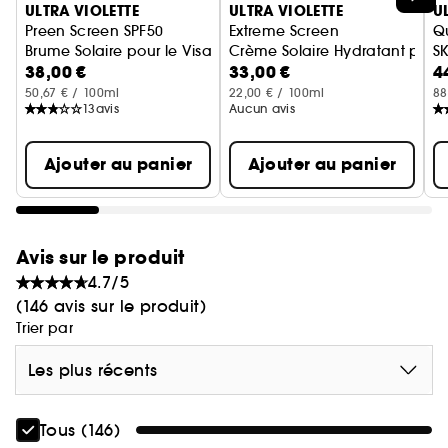
ULTRA VIOLETTE
ULTRA VIOLETTE
U
Preen Screen SPF50
Extreme Screen
Q
Brume Solaire pour le Visage
Crème Solaire Hydratant pour 
S
38,00 €
33,00 €
4
Sé
50,67 € / 100ml
22,00 € / 100ml
88
13
avis
Aucun avis
Ajouter au panier
Ajouter au panier
Avis sur le produit
4.7/5
(146 avis sur le produit)
Trier par
Les plus récents
Tous (146)