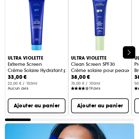
Ignorer le carrousel produits
ULTRA VIOLETTE
ULTRA VIOLETTE
U
Extreme Screen
Clean Screen SPF30
P
Crème Solaire Hydratant pour le corps et les mains SPF50+
Crème solaire pour peaux sen
Br
33,00 €
38,00 €
3
22,00 € / 100ml
76,00 € / 100ml
50
Aucun avis
19
avis
Ajouter au panier
Ajouter au panier