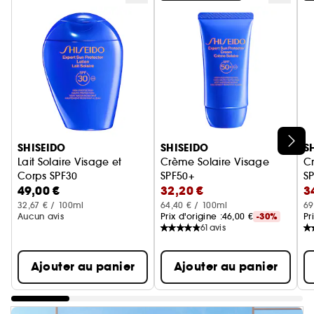
Ignorer le carrousel produits
SHISEIDO
SHISEIDO
S
Lait Solaire Visage et
Crème Solaire Visage
C
Corps SPF30
SPF50+
S
49,00 €
32,20 €
3
Lait solaire
Crème solaire
C
32,67 € / 100ml
64,40 € / 100ml
69
Aucun avis
Prix d'origine :
46,00 €
-30%
Pr
61
avis
Ajouter au panier
Ajouter au panier