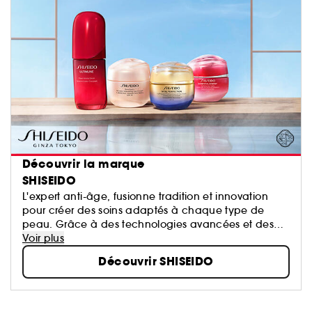
Découvrir la marque
SHISEIDO
L'expert anti-âge, fusionne tradition et innovation
pour créer des soins adaptés à chaque type de
peau. Grâce à des technologies avancées et des
ingrédients de haute qualité, la marque propose
Voir plus
des formulations qui allient science et sensorialité.
Découvrir SHISEIDO
Shiseido transforme chaque application en un
véritable moment de bien-être.