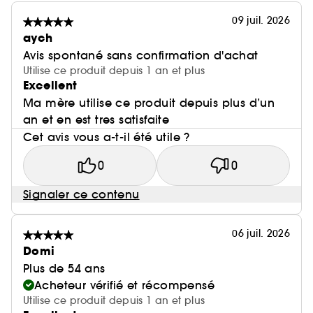
réglisse**.
09 juil. 2026
aych
*Test instrumental sur 10 volontaires
Avis spontané sans confirmation d'achat
**Test in vitro\
Utilise ce produit depuis 1 an et plus
Excellent
Ma mère utilise ce produit depuis plus d’un
an et en est tres satisfaite
Cet avis vous a-t-il été utile ?
0
0
Signaler ce contenu
06 juil. 2026
Domi
Plus de 54 ans
Acheteur vérifié et récompensé
Utilise ce produit depuis 1 an et plus