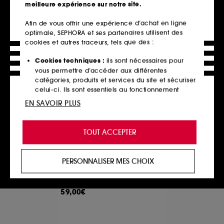
meilleure expérience sur notre site.
Afin de vous offrir une expérience d’achat en ligne
optimale, SEPHORA et ses partenaires utilisent des
Ajouter au panier
Ajouter au panier
cookies et autres traceurs, tels que des :
Cookies techniques :
ils sont nécessaires pour
vous permettre d’accéder aux différentes
catégories, produits et services du site et sécuriser
celui-ci. Ils sont essentiels au fonctionnement
technique du site et ne peuvent être désactivés.
EN SAVOIR PLUS
Cookies de personnalisation :
ils nous permettent
de vous offrir une expérience enrichie et
TOUT ACCEPTER
personnalisée en vous recommandant des
produits, des services et des contenus qui
répondent au mieux à vos préférences, et de vous
JO MALONE LONDON
PERSONNALISER MES CHOIX
proposer des offres promotionnelles adaptées à
Scent Layering Kit
Coffret de combinaison olfactive
votre profil.
21
59,00€
Cookies réseaux sociaux et publicité :
ils sont
utilisés pour vous présenter du contenu susceptible
de vous plaire via des publicités, y compris sur des
sites tiers et sur les réseaux sociaux, sur la base