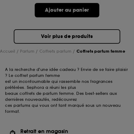
des pages que vous avez consultées, de votre
Ajouter au panier
navigation, et de l'historique de vos interactions.
Cookies de mesure d’audience :
ils nous
permettent de réaliser des statistiques de
fréquentation et de navigation sur notre site afin
Voir plus de produits
d’en améliorer la performance.
Cookies de sécurisation des paiements en ligne :
Accueil
Parfum
Coffrets parfum
Coffrets parfum femme
ils nous permettent de lutter notamment contre les
fraudes aux moyens de paiement et les
usurpations d’identité.
A la recherche d'une idée cadeau ? Envie de se faire plaisir
? Le coffret parfum femme
Cookies fonctionnels :
il s’agit de cookies
est un incontournable qui rassemble nos fragrances
permettant l’affichage et/ou la fourniture de
préférées. Sephora a réuni les plus
certaines fonctionnalités du site, tel que les
beaux coffrets de parfum femme. Des best-sellers aux
cookies d’authentification qui sont utilisés afin de
dernières nouveautés, redécouvrez
vous faire bénéficier de l’authentification
ces parfums qui vous ont tant marqué sous un nouveau
prolongée vous permettant d’accéder à votre
format.
compte lors de votre prochaine visite sur le site
sans saisir à nouveau votre identifiant et mot de
passe.
Retrait en magasin