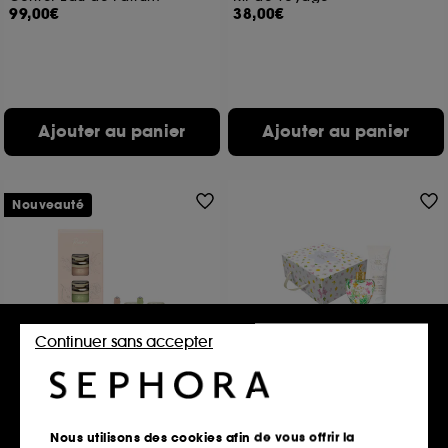
99,00€
38,00€
Ajouter au panier
Ajouter au panier
Nouveauté
Continuer sans accepter
RARE BEAUTY
LOLITA LEMPICKA
Rare Moments
Fleurs
Duo Eau de Parfum Roll-on
Coffret Eau de Parfum
38,00€
105,00€
Nous utilisons des cookies afin de vous offrir la