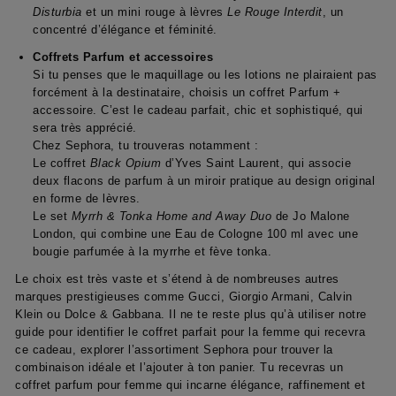
Disturbia
et un mini rouge à lèvres
Le Rouge Interdit
, un
concentré d’élégance et féminité.
Coffrets Parfum et accessoires
Si tu penses que le maquillage ou les lotions ne plairaient pas
forcément à la destinataire, choisis un coffret Parfum +
accessoire. C’est le cadeau parfait, chic et sophistiqué, qui
sera très apprécié.
Chez Sephora, tu trouveras notamment :
Le coffret
Black Opium
d’Yves Saint Laurent, qui associe
deux flacons de parfum à un miroir pratique au design original
en forme de lèvres.
Le set
Myrrh & Tonka Home and Away Duo
de Jo Malone
London, qui combine une Eau de Cologne 100 ml avec une
bougie parfumée à la myrrhe et fève tonka.
Le choix est très vaste et s’étend à de nombreuses autres
marques prestigieuses comme Gucci, Giorgio Armani, Calvin
Klein ou Dolce & Gabbana. Il ne te reste plus qu’à utiliser notre
guide pour identifier le coffret parfait pour la femme qui recevra
ce cadeau, explorer l’assortiment Sephora pour trouver la
combinaison idéale et l’ajouter à ton panier. Tu recevras un
coffret parfum pour femme qui incarne élégance, raffinement et