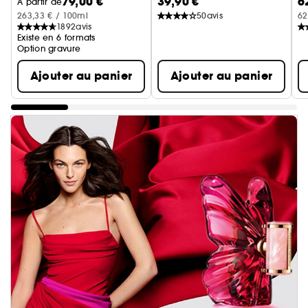
79,00 €
39,90 €
6
À partir de
263,33 € / 100ml
50
avis
62
1892
avis
Existe en 6 formats
Option gravure
Ajouter au panier
Ajouter au panier