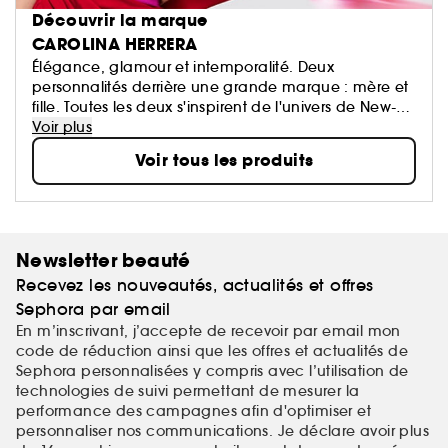
Découvrir la marque
CAROLINA HERRERA
Élégance, glamour et intemporalité. Deux
personnalités derrière une grande marque : mère et
fille. Toutes les deux s'inspirent de l'univers de New-
York, cosmopolite, urbain, et séducteur. Les créations
Voir plus
de mode et de parfum de Carolina Herrera sont de
Voir tous les produits
vrais classiques modernes et intemporels. Son style,
élégant et sensuel, mêle un raffinement très couture
à une touche d'inspiration sud-américaine
notamment sur la toute nouvelle ligne « Good Girl ».
Newsletter beauté
Recevez les nouveautés, actualités et offres
Sephora par email
En m’inscrivant, j’accepte de recevoir par email mon
code de réduction ainsi que les offres et actualités de
Sephora personnalisées y compris avec l’utilisation de
technologies de suivi permettant de mesurer la
performance des campagnes afin d'optimiser et
personnaliser nos communications. Je déclare avoir plus