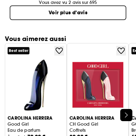
Vous avez vu 2 avis sur 695
Voir plus d'avis
Vous aimerez aussi
Best seller
E
Ignorer le carrousel produits
CAROLINA HERRERA
CAROLINA HERRERA
C
Good Girl
CH Good Girl
G
Eau de parfum
Coffrets
B