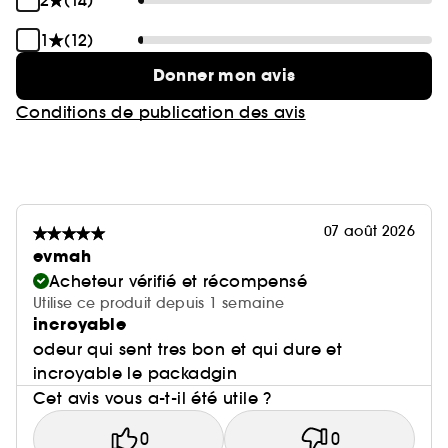
2
(14)
1
(12)
Donner mon avis
Conditions de publication des avis
07 août 2026
evmah
Acheteur vérifié et récompensé
Utilise ce produit depuis 1 semaine
incroyable
odeur qui sent tres bon et qui dure et
incroyable le packadgin
Cet avis vous a-t-il été utile ?
0
0