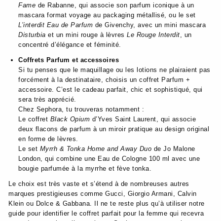
Fame
de Rabanne, qui associe son parfum iconique à un
mascara format voyage au packaging métallisé, ou le set
L’interdit Eau de Parfum
de Givenchy, avec un mini mascara
Disturbia
et un mini rouge à lèvres
Le Rouge Interdit
, un
concentré d’élégance et féminité.
Coffrets Parfum et accessoires
Si tu penses que le maquillage ou les lotions ne plairaient pas
forcément à la destinataire, choisis un coffret Parfum +
accessoire. C’est le cadeau parfait, chic et sophistiqué, qui
sera très apprécié.
Chez Sephora, tu trouveras notamment :
Le coffret
Black Opium
d’Yves Saint Laurent, qui associe
deux flacons de parfum à un miroir pratique au design original
en forme de lèvres.
Le set
Myrrh & Tonka Home and Away Duo
de Jo Malone
London, qui combine une Eau de Cologne 100 ml avec une
bougie parfumée à la myrrhe et fève tonka.
Le choix est très vaste et s’étend à de nombreuses autres
marques prestigieuses comme Gucci, Giorgio Armani, Calvin
Klein ou Dolce & Gabbana. Il ne te reste plus qu’à utiliser notre
guide pour identifier le coffret parfait pour la femme qui recevra