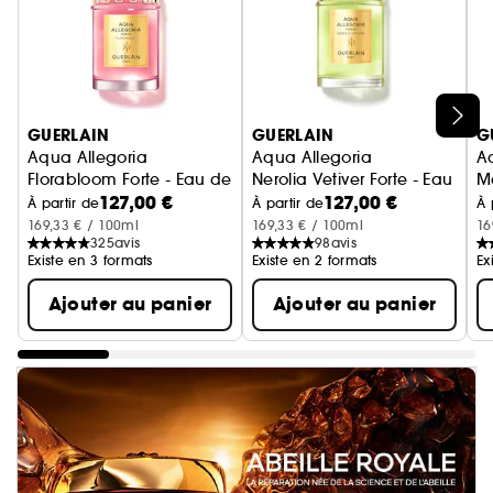
Ignorer le carrousel produits
GUERLAIN
GUERLAIN
G
Aqua Allegoria
Aqua Allegoria
A
Florabloom Forte - Eau de Parfum
Nerolia Vetiver Forte - Eau De
Ma
127,00 €
127,00 €
À partir de
À partir de
À 
169,33 € / 100ml
169,33 € / 100ml
16
325
avis
98
avis
Existe en 3 formats
Existe en 2 formats
Ex
Ajouter au panier
Ajouter au panier