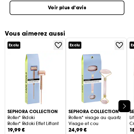
Voir plus d'avis
Vous aimerez aussi
Exclu
Exclu
E
Ignorer le carrousel produits
SEPHORA COLLECTION
SEPHORA COLLECTION
S
Roller* Ridoki
Rollers* visage au quartz
Li
Roller* Ridoki Effet Liftant
Visage et cou
Cr
19,99 €
24,99 €
1