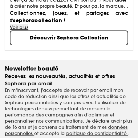
c’est ça SEPHORA COLLECTION ! Son but ? Nous aider
à créer notre propre beauté. Et pour ça, la marque
a justement imaginé des centaines de produits : du
Collectionnez, jouez, et partagez avec
maquillage aux soins, du capillaire au parfum, du
#sephoracollection
!
bain aux compléments alimentaires,… Avec pour
Voir plus
mission de démocratiser une beauté performante.
Découvrir Sephora Collection
Newsletter beauté
Recevez les nouveautés, actualités et offres
Sephora par email
En m’inscrivant, j’accepte de recevoir par email mon
code de réduction ainsi que les offres et actualités de
Sephora personnalisées y compris avec l’utilisation de
technologies de suivi permettant de mesurer la
performance des campagnes afin d'optimiser et
personnaliser nos communications. Je déclare avoir plus
de 16 ans et je consens au traitement de mes
données
personnelles
et accepte la
politique de confidentialité
.