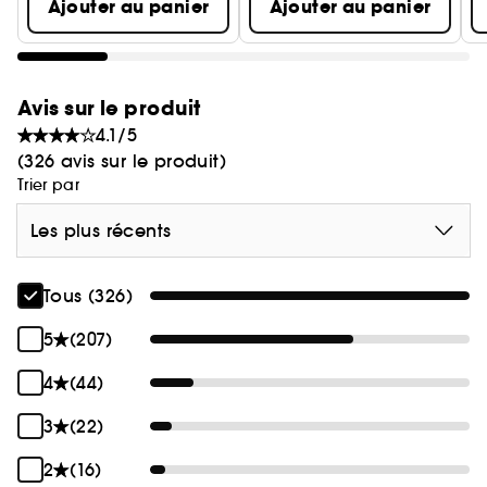
Ajouter au panier
Ajouter au panier
Son utilisation régulière aide à améliorer l'aspect
du visage et lisser la peau.
Son carton provient de forêts gérées durablement
et est décoré à l'aide d'encres végétales.
Avis sur le produit
4.1/5
(326 avis sur le produit)
Trier par
Les plus récents
Tous (326)
5
(207)
4
(44)
3
(22)
2
(16)