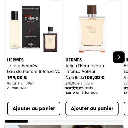
Ignorer le carrousel produits
HERMÈS
HERMÈS
H
Terre d'Hermès
Terre d'Hermès Eau
H
Eau de Parfum Intense Vaporisateur de Voyage et Rechar
Intense Vétiver
E
199,00 €
105,00 €
Eau de parfum
À partir de
À 
86,52 € / 100ml
210,00 € / 100ml
22
Aucun avis
59
avis
Existe en 3 formats
Ex
Ajouter au panier
Ajouter au panier