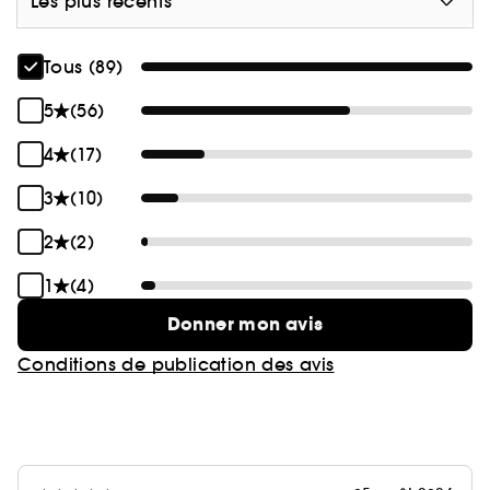
Les plus récents
Tous (89)
5
(56)
4
(17)
3
(10)
2
(2)
1
(4)
Donner mon avis
Conditions de publication des avis