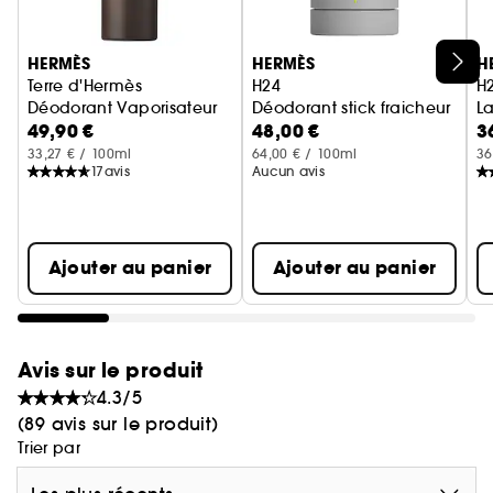
permet de remplir les formats 50 ml ,100 ml ou 175
ml combinant verre givré et aluminium brossé. Un
Ignorer le carrousel produits
HERMÈS
HERMÈS
H
objet durable pour un geste éco-responsable.\\
Terre d'Hermès
H24
H
Déodorant Vaporisateur
Déodorant stick fraicheur
La
49,90 €
48,00 €
3
33,27 € / 100ml
64,00 € / 100ml
36
17
avis
Aucun avis
Ajouter au panier
Ajouter au panier
Avis sur le produit
4.3/5
(89 avis sur le produit)
Trier par