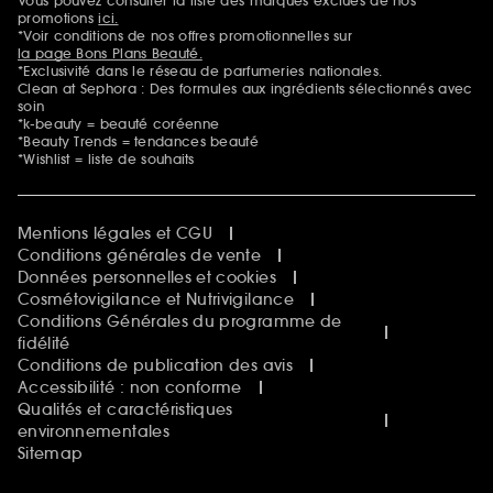
Vous pouvez consulter la liste des marques exclues de nos
Mentions additionnelles
promotions
ici.
*Voir conditions de nos offres promotionnelles sur
la page Bons Plans Beauté.
*Exclusivité dans le réseau de parfumeries nationales.
Clean at Sephora : Des formules aux ingrédients sélectionnés avec
soin
*k-beauty = beauté coréenne
*Beauty Trends = tendances beauté
*Wishlist = liste de souhaits
Mentions légales et CGU
Conditions générales de vente
Données personnelles et cookies
Cosmétovigilance et Nutrivigilance
Conditions Générales du programme de
fidélité
Conditions de publication des avis
Accessibilité : non conforme
Qualités et caractéristiques
environnementales
Sitemap