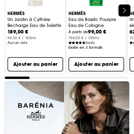
Ignorer le carrousel produits
HERMÈS
HERMÈS
H
Un Jardin à Cythère
Eau de Basilic Pourpre
Un
Recharge Eau de Toilette
Eau de Cologne
s
189,00 €
99,00 €
6
F
À partir de
94,50 € / 100ml
198,00 € / 100ml
12
Aucun avis
5
avis
Existe en 3 formats
Ajouter au panier
Ajouter au panier