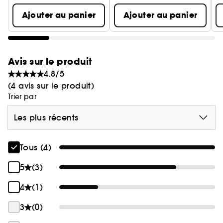
L'OBJET
Dessiné par Fred Rawyler, le flacon s'inspire des
Ajouter au panier
Ajouter au panier
lanternes des voitures d'antan, et son verre
s'anime d'un dégradé jaune lumineux, en écho à
la fragrance ensoleillée. Présenté en format 50 ml,
il est idéal à emporter partout.
Avis sur le produit
4.8/5
(4 avis sur le produit)
Trier par
Les plus récents
Tous (4)
5
(3)
4
(1)
3
(0)