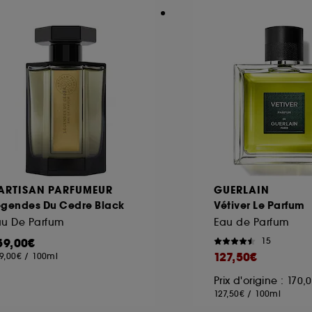
'ARTISAN PARFUMEUR
GUERLAIN
egendes Du Cedre Black
Vétiver Le Parfum
au De Parfum
Eau de Parfum
59,00€
15
127,50€
9,00€
/
100ml
Prix d'origine : 170,
127,50€
/
100ml