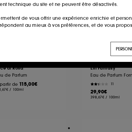
ment technique du site et ne peuvent être désactivés.
ermettent de vous offrir une expérience enrichie et per
i répondent au mieux à vos préférences, et de vous propo
ls sont utilisés pour vous présenter du contenu susceptible
PERSON
aux, sur la base des pages que vous avez consultées, de votr
CQUA DI PARMA
JULIETTE HAS A 
ce di Rosa
Lili Fantasy
 permettent de réaliser des statistiques de fréquentation et
au de Parfum
115,00€
partir de
11
1,67€
/
100ml
29,90€
n ligne :
ils nous permettent de lutter notamment contre
398,67€
/
100ml
es permettant l’affichage et/ou la fourniture de certaines fo
de vous faire bénéficier de l’authentification prolongée vo
saisir à nouveau votre identifiant et mot de passe.