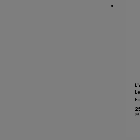
L
L
E
2
25