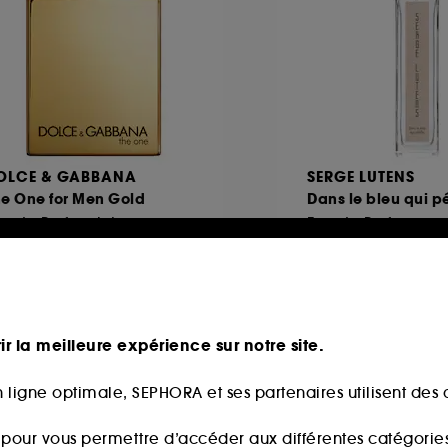
OLCE & GABBANA
SERGE LUTENS
he One for Men Gold
Dans le bleu qui pé
u de Parfum Intense
Eau de Parfum
27
1
112,00€
182,00€
partir de
4,00€
/
100ml
182,00€
/
100ml
ir la meilleure expérience sur notre site.
 ligne optimale, SEPHORA et ses partenaires utilisent des c
s pour vous permettre d’accéder aux différentes catégories, 