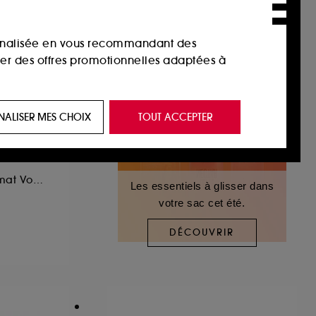
sonnalisée en vous recommandant des
ser des offres promotionnelles adaptées à
 de vous plaire via des publicités, y compris
NALISER MES CHOIX
TOUT ACCEPTER
e navigation, et de l'historique de vos
GUN
 de navigation sur notre site afin d’en
Eau de Parfum Format Voyage
Les essentiels à glisser dans
votre sac cet été.
 les fraudes aux moyens de paiement et les
DÉCOUVRIR
nctionnalités du site, tel que les cookies
us permettant d’accéder à votre compte lors