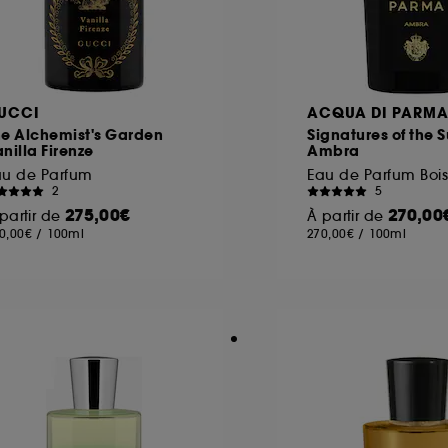
UCCI
ACQUA DI PARM
he Alchemist's Garden
Signatures of the 
nilla Firenze
Ambra
au de Parfum
2
5
275,00€
270,00
partir de
À partir de
0,00€
/
100ml
270,00€
/
100ml