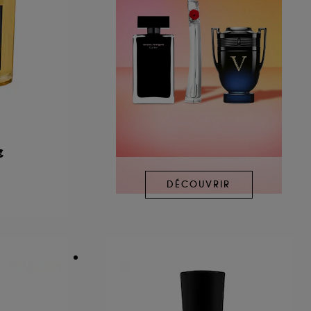
A
€
DÉCOUVRIR