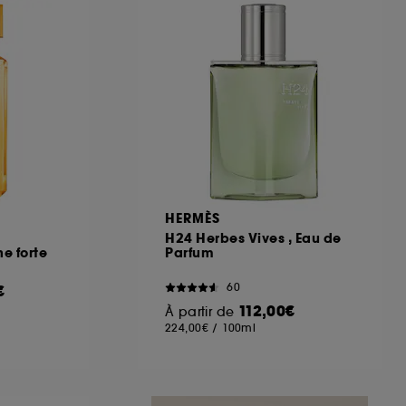
ous pouvez personnaliser vos choix concernant
cepter". Sephora pourra associer les
 personnelles collectées ou générées lors
ccepter". Voous pouvez à tout moment choisir
uez
ici
.
HERMÈS
H24 Herbes Vives , Eau de
e forte
Parfum
60
€
112,00€
À partir de
224,00€
/
100ml