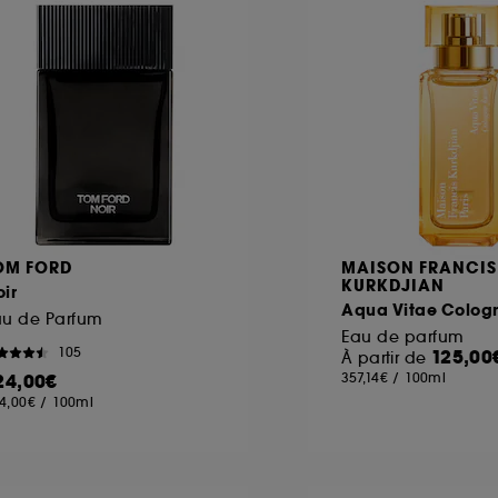
ôt et la lecture de ces traceurs requiert votre accord. V
rsonnaliser mes choix" ci-dessous ou décider de "tout ac
s Cookies, pour les finalités acceptées, avec les données
ur refuser tous les cookies, cliques sur "continuer sans a
tez obtenir plus d'information sur les cookies utilisés,
cliq
OM FORD
MAISON FRANCIS
KURKDJIAN
ir
Aqua Vitae Cologn
au de Parfum
Eau de parfum
105
125,00
À partir de
24,00€
357,14€
/
100ml
4,00€
/
100ml