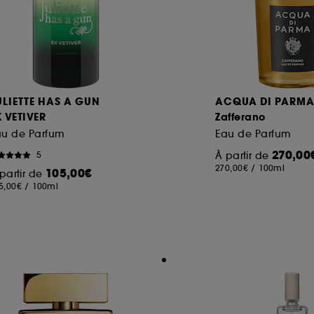
ULIETTE HAS A GUN
ACQUA DI PARM
X VETIVER
Zafferano
au de Parfum
Eau de Parfum
270,00
À partir de
5
270,00€
/
100ml
105,00€
partir de
5,00€
/
100ml