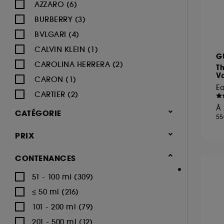
AZZARO (6)
BURBERRY (3)
BVLGARI (4)
CALVIN KLEIN (1)
G
CAROLINA HERRERA (2)
T
Va
CARON (1)
E
CARTIER (2)
À 
CERRUTI (2)
CATÉGORIE
55
CHANEL (5)
Parfum
PRIX
CHARLOTTE TILBURY (1)
Parfum homme
CHLOÉ (6)
CONTENANCES
DIESEL (2)
51 - 100 ml (309)
Eau de parfum (452)
DIOR (3)
≤ 50 ml (216)
Eau de toilette (264)
DOLCE & GABBANA (8)
101 - 200 ml (79)
Eau de cologne (42)
GIVENCHY (12)
201 - 500 ml (12)