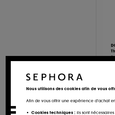
& plus (362)
MAISON FRANCIS KURKDJIAN (25)
Fruité (54)
MONTBLANC (12)
Musqué (52)
MUGLER (2)
Chypré (35)
NARCISO RODRIGUEZ (3)
Citrus (25)
NUXE (1)
Sucré (21)
PENHALIGON'S (32)
D
Vert (15)
PRADA (7)
T
Poudré (12)
RABANNE FRAGRANCES (3)
Ea
Marin (10)
REMINISCENCE (6)
À 
ROCHAS (1)
22
SERGE LUTENS (17)
SISLEY (1)
Nous utilisons des cookies afin de vous offr
THE 7 VIRTUES (1)
Afin de vous offrir une expérience d’achat en
TOM FORD (47)
VALENTINO (1)
Cookies techniques :
ils sont nécessaire