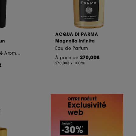
A
ACQUA DI PARMA
Sun
Magnolia Infinita
Eau de Parfum
Eau de Parfum Boisé Aromatique
270,00€
À partir de
270,00€
/
100ml
€