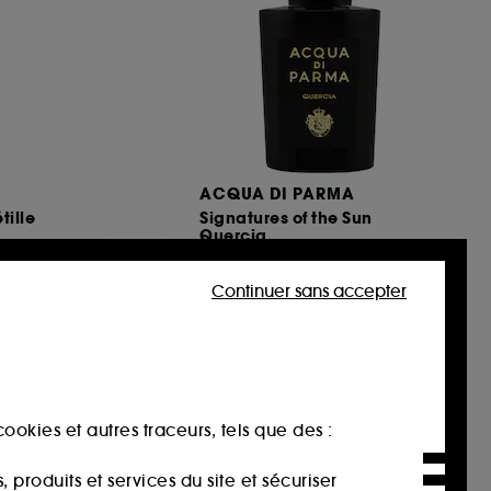
ACQUA DI PARMA
tille
Signatures of the Sun
Quercia
Eau de Parfum Boisé Aromatique
2
Continuer sans accepter
270,00€
À partir de
270,00€
/
100ml
ookies et autres traceurs, tels que des :
produits et services du site et sécuriser