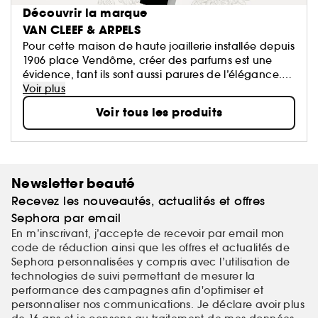
Découvrir la marque
VAN CLEEF & ARPELS
Pour cette maison de haute joaillerie installée depuis
1906 place Vendôme, créer des parfums est une
évidence, tant ils sont aussi parures de l’élégance.
La fragrance se pose comme un bijou, au creux
Voir plus
d’un poignet, près du lobe d’une oreille, autour du
Voir tous les produits
cou : joyau olfactif par excellence.
Newsletter beauté
Recevez les nouveautés, actualités et offres
Sephora par email
En m’inscrivant, j’accepte de recevoir par email mon
code de réduction ainsi que les offres et actualités de
Sephora personnalisées y compris avec l’utilisation de
technologies de suivi permettant de mesurer la
performance des campagnes afin d'optimiser et
personnaliser nos communications. Je déclare avoir plus