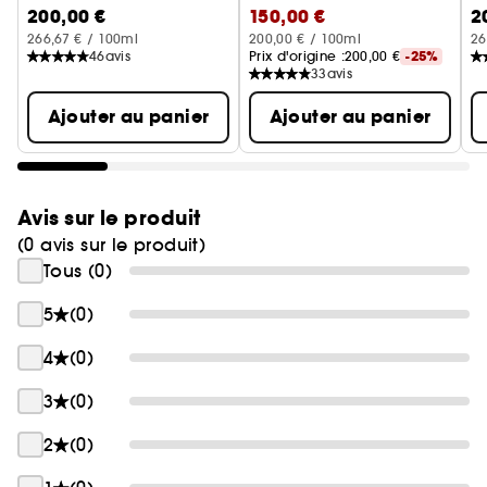
200,00 €
150,00 €
2
Eau de Parfum
Eau de Parfum
E
266,67 € / 100ml
200,00 € / 100ml
26
46
avis
Prix d'origine :
200,00 €
-25%
33
avis
Ajouter au panier
Ajouter au panier
Avis sur le produit
(0 avis sur le produit)
Tous (0)
5
(0)
4
(0)
3
(0)
2
(0)