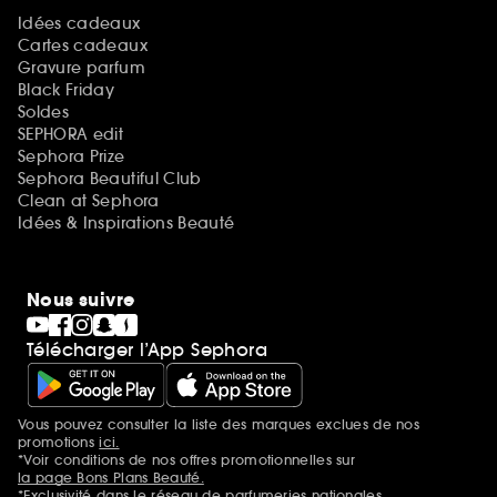
Idées cadeaux
Cartes cadeaux
Gravure parfum
Black Friday
Soldes
SEPHORA edit
Sephora Prize
Sephora Beautiful Club
Clean at Sephora
Idées & Inspirations Beauté
Nous suivre
Télécharger l’App Sephora
Vous pouvez consulter la liste des marques exclues de nos
Mentions additionnelles
promotions
ici.
*Voir conditions de nos offres promotionnelles sur
la page Bons Plans Beauté.
*Exclusivité dans le réseau de parfumeries nationales.