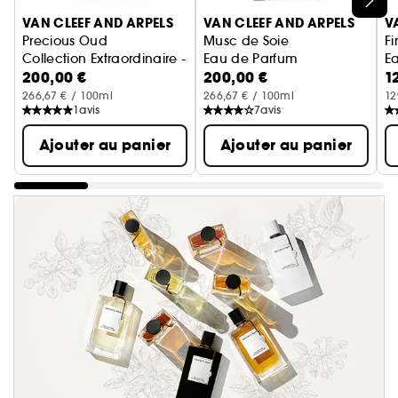
VAN CLEEF AND ARPELS
VAN CLEEF AND ARPELS
V
Precious Oud
Musc de Soie
Fi
Collection Extraordinaire - Eau de Parfum
Eau de Parfum
E
200,00 €
200,00 €
1
266,67 € / 100ml
266,67 € / 100ml
12
1
avis
7
avis
Ajouter au panier
Ajouter au panier