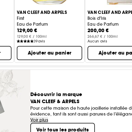
VAN CLEEF AND ARPELS
VAN CLEEF AND ARP
First
Bois d'Iris
Eau de Parfum
Eau de Parfum
129,00 €
200,00 €
129,00 € / 100ml
266,67 € / 100ml
39
avis
Aucun avis
r
Ajouter au panier
Ajouter au pa
Découvrir la marque
VAN CLEEF & ARPELS
Pour cette maison de haute joaillerie installé
évidence, tant ils sont aussi parures de l’élé
poignet, près du lobe d’une oreille, autour du c
Voir plus
Voir tous les produits