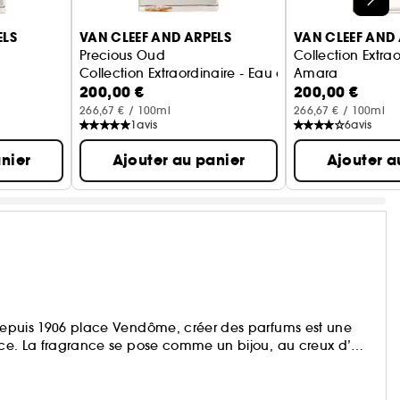
ELS
VAN CLEEF AND ARPELS
VAN CLEEF AND 
Precious Oud
Collection Extrao
Collection Extraordinaire - Eau de Parfum
Amara
200,00 €
200,00 €
Eau de Parfum
266,67 € / 100ml
266,67 € / 100ml
1
avis
6
avis
nier
Ajouter au panier
Ajouter a
e depuis 1906 place Vendôme, créer des parfums est une
gance. La fragrance se pose comme un bijou, au creux d’un
ou : joyau olfactif par excellence.