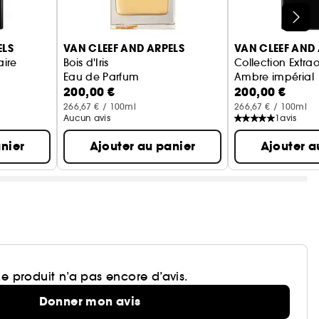
ELS
VAN CLEEF AND ARPELS
VAN CLEEF AND 
aire
Bois d'Iris
Collection Extrao
Eau de Parfum
Ambre impérial
200,00 €
200,00 €
Eau de Parfum
266,67 € / 100ml
266,67 € / 100ml
Aucun avis
1
avis
nier
Ajouter au panier
Ajouter a
e produit n’a pas encore d’avis.
Donner mon avis