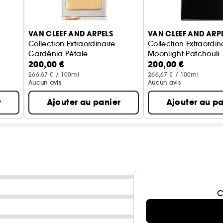
VAN CLEEF AND ARPELS
VAN CLEEF AND ARP
Collection Extraordinaire
Collection Extraordin
Gardénia Pétale
Moonlight Patchouli
200,00 €
200,00 €
Eau de Parfum
Eau de Parfum
266,67 € / 100ml
266,67 € / 100ml
Aucun avis
Aucun avis
r
Ajouter au panier
Ajouter au pa
C