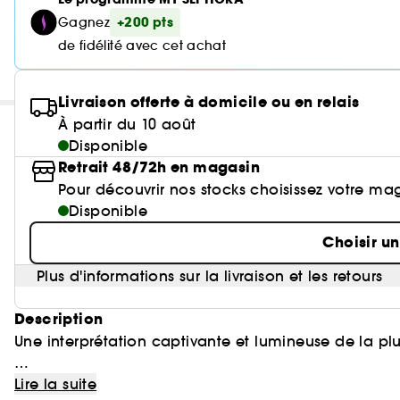
+200 pts
Gagnez
de fidélité avec cet achat
Livraison offerte à domicile ou en relais
À partir du 10 août
Disponible
Retrait 48/72h en magasin
Pour découvrir nos stocks choisissez votre ma
Disponible
Choisir u
Plus d'informations sur la livraison et les retours
Description
Une interprétation captivante et lumineuse de la pl
Dans cette fragrance, le Jasmin révèle une odeur flor
Lire la suite