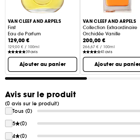
Ignorer le carrousel produits
VAN CLEEF AND ARPELS
VAN CLEEF AND ARPELS
First
Collection Extraordinaire
Eau de Parfum
Orchidée Vanille
129,00 €
200,00 €
Eau de Parfum
129,00 € / 100ml
266,67 € / 100ml
39
avis
41
avis
Ajouter au panier
Ajouter au panie
Avis sur le produit
(0 avis sur le produit)
Tous (0)
5
(0)
4
(0)