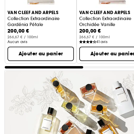
VAN CLEEF AND ARPELS
VAN CLEEF AND ARPELS
Collection Extraordinaire
Collection Extraordinaire
Gardénia Pétale
Orchidée Vanille
200,00 €
200,00 €
Eau de Parfum
Eau de Parfum
266,67 € / 100ml
266,67 € / 100ml
Aucun avis
41
avis
Ajouter au panier
Ajouter au panie