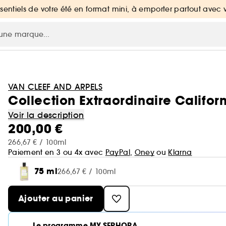
ssentiels de votre été en format mini, à emporter partout avec 
VAN CLEEF AND ARPELS
Collection Extraordinaire Califor
Voir la description
200,00 €
266,67 € / 100ml
Paiement en 3 ou 4x avec
PayPal
,
Oney
ou
Klarna
75 ml
266,67 € / 100ml
Ajouter au panier
Le programme MY SEPHORA