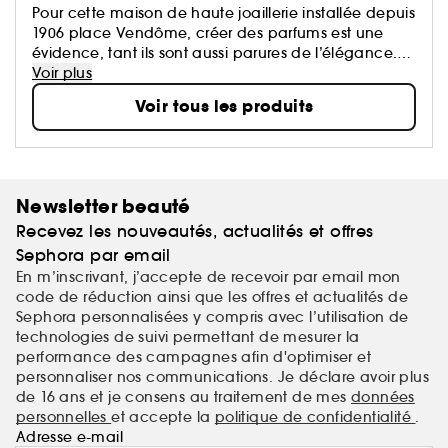
Pour cette maison de haute joaillerie installée depuis
1906 place Vendôme, créer des parfums est une
évidence, tant ils sont aussi parures de l’élégance.
La fragrance se pose comme un bijou, au creux
Voir plus
d’un poignet, près du lobe d’une oreille, autour du
Voir tous les produits
cou : joyau olfactif par excellence.
Newsletter beauté
Recevez les nouveautés, actualités et offres
Sephora par email
En m’inscrivant, j’accepte de recevoir par email mon
code de réduction ainsi que les offres et actualités de
Sephora personnalisées y compris avec l’utilisation de
technologies de suivi permettant de mesurer la
performance des campagnes afin d'optimiser et
personnaliser nos communications. Je déclare avoir plus
de 16 ans et je consens au traitement de mes
données
personnelles
et accepte la
politique de confidentialité
.
Adresse e-mail