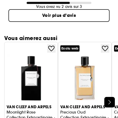
Vous avez vu 2 avis sur 3
Voir plus d'avis
Vous aimerez aussi
Exclu web
E
Ignorer le carrousel produits
VAN CLEEF AND ARPELS
VAN CLEEF AND ARPELS
V
Moonlight Rose
Precious Oud
Co
Collection Extraordinaire - Eau de Parfum
Collection Extraordinaire - Ea
A