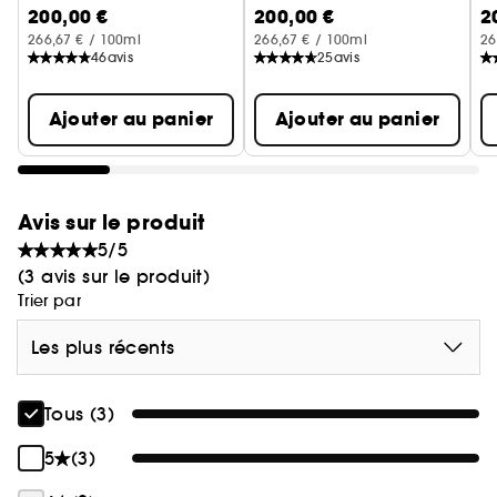
200,00 €
200,00 €
2
Eau de Parfum
aux notes raffinées d'un chypre moderne
266,67 € / 100ml
266,67 € / 100ml
26
composé de bois précieux, Patchouli et Vétiver.
46
avis
25
avis
Ajouter au panier
Ajouter au panier
Avis sur le produit
5/5
(3 avis sur le produit)
Trier par
Les plus récents
Tous (3)
5
(3)