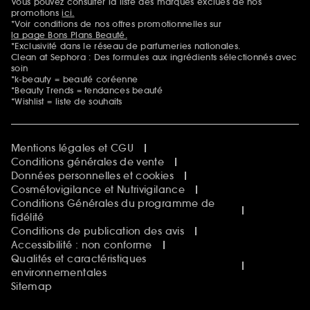
Vous pouvez consulter la liste des marques exclues de nos
Mentions additionnelles
promotions
ici.
*Voir conditions de nos offres promotionnelles sur
la page Bons Plans Beauté.
*Exclusivité dans le réseau de parfumeries nationales.
Clean at Sephora : Des formules aux ingrédients sélectionnés avec
soin
*k-beauty = beauté coréenne
*Beauty Trends = tendances beauté
*Wishlist = liste de souhaits
Mentions légales et CGU
Conditions générales de vente
Données personnelles et cookies
Cosmétovigilance et Nutrivigilance
Conditions Générales du programme de
fidélité
Conditions de publication des avis
Accessibilité : non conforme
Qualités et caractéristiques
environnementales
Sitemap