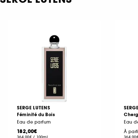
SERGE LUTENS
SERGE
Féminité du Bois
Cherg
Eau de parfum
Eau d
182,00€
À part
364,00€
/
100ml
364,00