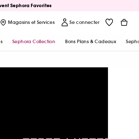
Avent Sephora Favorites
Magasins
et Services
Se connecter
s
Sephora Collection
Bons Plans & Cadeaux
Sepho