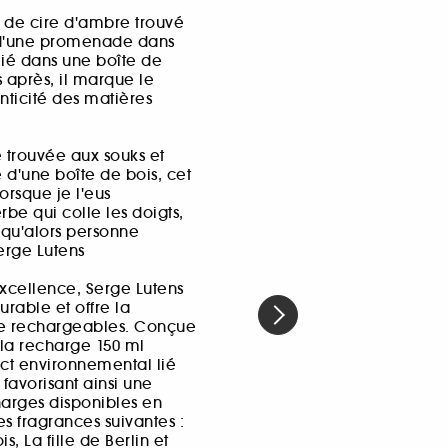
de cire d'ambre trouvé
 d'une promenade dans
lié dans une boîte de
 après, il marque le
henticité des matières
e trouvée aux souks et
d'une boîte de bois, cet
orsque je l'eus
be qui colle les doigts,
c qu'alors personne
Serge Lutens
xcellence, Serge Lutens
rable et offre la
être rechargeables. Conçue
la recharge 150 ml
ct environnemental lié
favorisant ainsi une
arges disponibles en
es fragrances suivantes :
, La fille de Berlin et