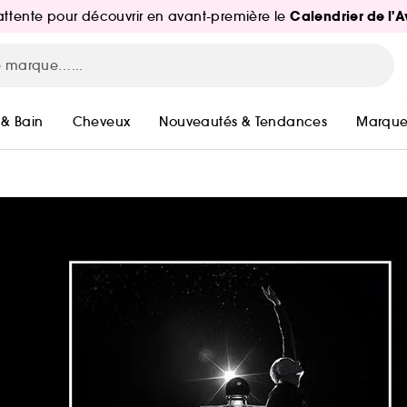
Calendrier de l'
d'attente pour découvrir en avant-première le
 & Bain
Cheveux
Nouveautés & Tendances
Marque