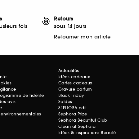
s
Retours
sieurs fois
sous 14 jours
Retourner mon article
Actualités
nte
Idées cadeaux
ookies
Cartes cadeaux
igilance
Gravure parfum
rogramme de fidélité
Black Friday
des avis
Soldes
e
SEPHORA edit
s environnementales
Sephora Prize
Sephora Beautiful Club
Clean at Sephora
Idées & Inspirations Beauté