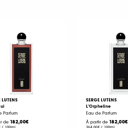
 LUTENS
SERGE LUTENS
ui
L'Orpheline
e Parfum
Eau de Parfum
182,00€
182,00€
ir de
À partir de
€
/
100ml
364,00€
/
100ml