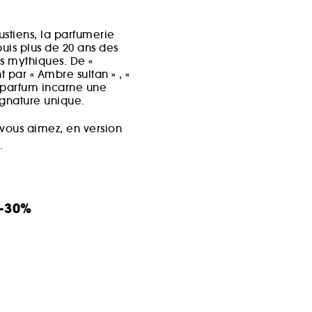
ustiens, la parfumerie
uis plus de 20 ans des
s mythiques. De «
 par « Ambre sultan » , «
ue parfum incarne une
ignature unique.
 vous aimez, en version
.
-30%