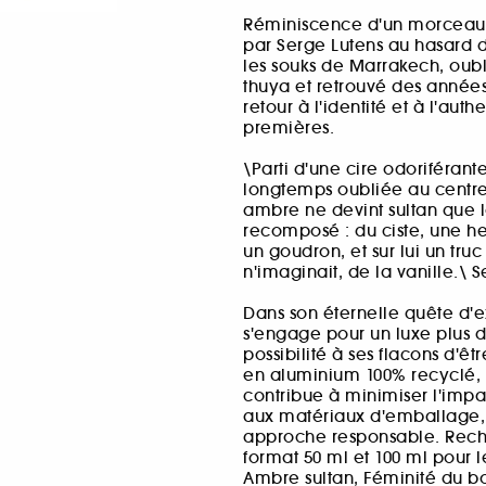
Réminiscence d'un morceau 
par Serge Lutens au hasard
les souks de Marrakech, oub
thuya et retrouvé des années
retour à l'identité et à l'aut
premières.
\Parti d'une cire odoriférant
longtemps oubliée au centre 
ambre ne devint sultan que l
recomposé : du ciste, une her
un goudron, et sur lui un tru
n'imaginait, de la vanille.\ 
Dans son éternelle quête d'e
s'engage pour un luxe plus du
possibilité à ses flacons d'
en aluminium 100% recyclé, 
contribue à minimiser l'impa
aux matériaux d'emballage, 
approche responsable. Rech
format 50 ml et 100 ml pour l
Ambre sultan, Féminité du bois