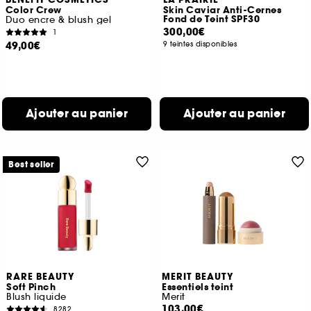
BENEFIT COSMETICS
LA PRAIRIE
Color Crew
Skin Caviar Anti-Cernes
Fond de Teint SPF30
Duo encre & blush gel
300,00€
1
49,00€
9 teintes disponibles
Ajouter au panier
Ajouter au panier
Best seller
RARE BEAUTY
MERIT BEAUTY
Soft Pinch
Essentiels teint
Blush liquide
Merit
103,00€
8282