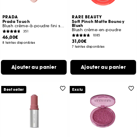
PRADA
RARE BEAUTY
Prada Touch
Soft Pinch Matte Bouncy
Blush
Blush crème-à-poudre fini soft-mat effet bonne mine
Blush crème-en-poudre
351
1085
46,00€
31,00€
8 teintes disponibles
7 teintes disponibles
Ajouter au panier
Ajouter au panier
Best seller
Exclu