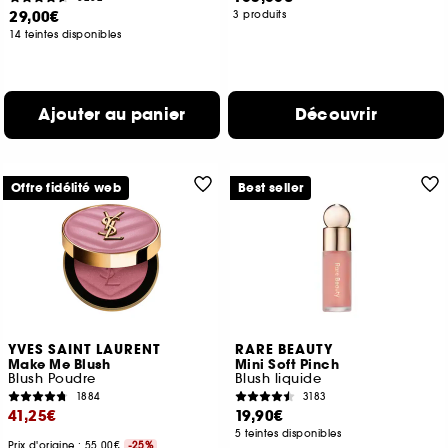
29,00€
3 produits
14 teintes disponibles
Ajouter au panier
Découvrir
Offre fidélité web
Best seller
YVES SAINT LAURENT
RARE BEAUTY
Make Me Blush
Mini Soft Pinch
Blush Poudre
Blush liquide
1884
3183
41,25€
19,90€
5 teintes disponibles
Prix d'origine : 55,00€
-25%