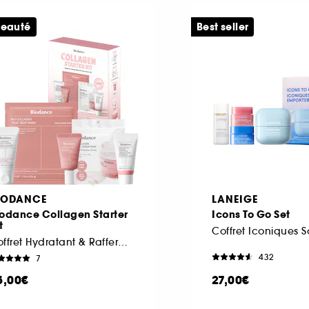
eauté
Best seller
IODANCE
LANEIGE
iodance Collagen Starter
Icons To Go Set
t
Coffret Hydratant & Raffermissant
432
7
5,00€
27,00€