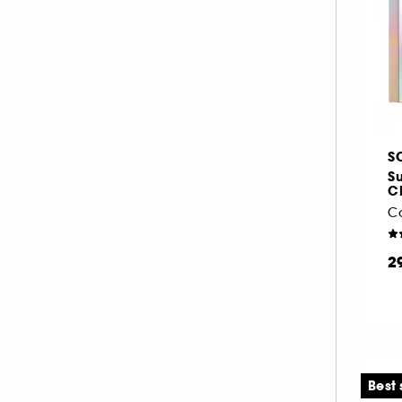
SUMMER FRIDAYS (2)
TARTE (1)
TATCHA (2)
YEPODA (1)
S
Su
Ch
2
Best 