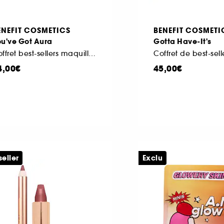
ENEFIT COSMETICS
BENEFIT COSMETI
ou've Got Aura
Gotta Have-It's
Coffret best-sellers maquillage
4,00€
45,00€
seller
Exclu