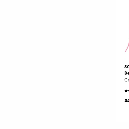
S
Be
Co
3