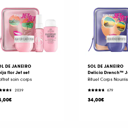
OL DE JANEIRO
SOL DE JANEIRO
ija flor Jet set
Delicia Drench™ J
ffret soin corps
Rituel Corps Nourri
2039
679
4,00€
34,00€