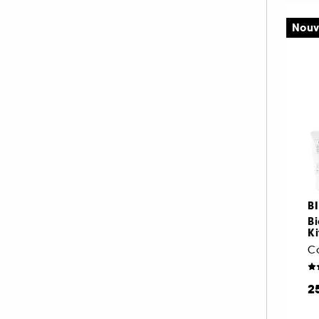
Nouv
B
B
Ki
2