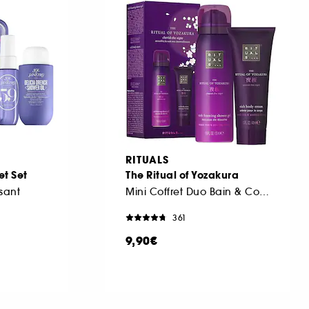
RITUALS
et Set
The Ritual of Yozakura
ssant
Mini Coffret Duo Bain & Corps
361
9,90€