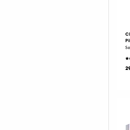
KAYALI (2)
LANCASTER (1)
LANEIGE (3)
LANOLIPS (1)
C
LES SECRETS DE LOLY (3)
Pi
MAKEUP BY MARIO (1)
Se
MAKE UP FOR EVER (1)
NARS (3)
2
OLAPLEX (1)
OLEHENRIKSEN (3)
PAULA'S CHOICE (2)
RARE BEAUTY (1)
RITUALS (2)
SHISEIDO (1)
SOL DE JANEIRO (6)