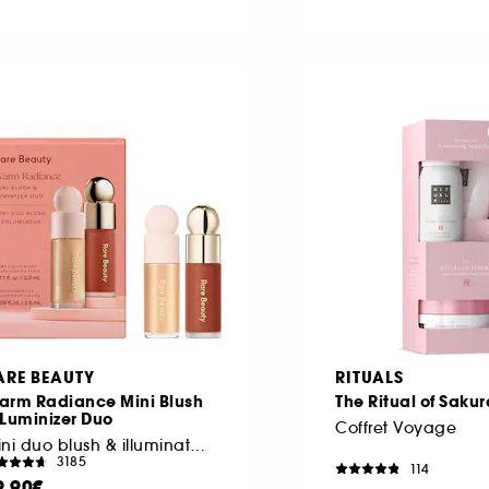
ARE BEAUTY
RITUALS
arm Radiance Mini Blush
The Ritual of Sakur
Luminizer Duo
Coffret Voyage
Mini duo blush & illuminateur
3185
114
9,90€