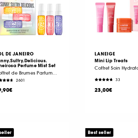
OL DE JANEIRO
LANEIGE
nny.Sultry.Delicious.
Mini Lip Treats
eirosa Perfume Mist Set
Coffret de Brumes Parfumées
33
2601
9,90€
23,00€
seller
Best seller