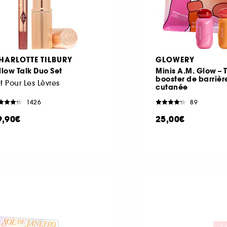
HARLOTTE TILBURY
GLOWERY
llow Talk Duo Set
Minis A.M. Glow – T
booster de barrièr
t Pour Les Lèvres
cutanée
1426
89
9,90€
25,00€