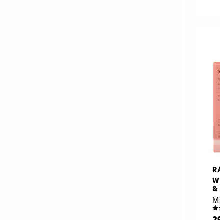
R
W
& 
2