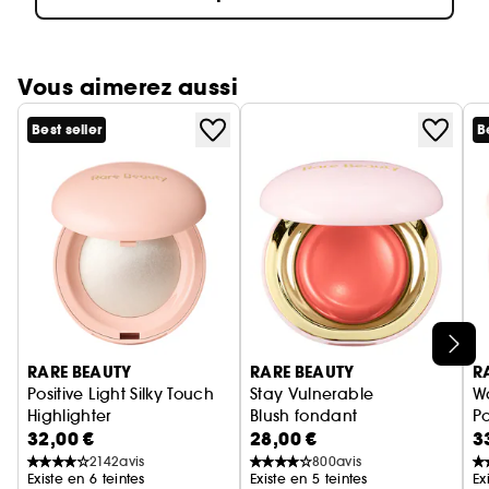
Vous aimerez aussi
Best seller
B
Ignorer le carrousel produits
RARE BEAUTY
RARE BEAUTY
R
Positive Light Silky Touch
Stay Vulnerable
W
Highlighter
Blush fondant
P
32,00 €
28,00 €
3
Poudre illuminatrice
P
2142
avis
800
avis
Existe en 6 teintes
Existe en 5 teintes
Ex