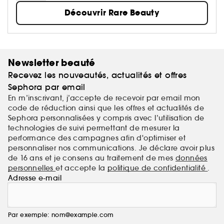
l'expression de soi au quotidien. Légères et
Découvrir Rare Beauty
respirantes, nos formules feel-good glissent sur la
peau pour offrir une couvrance modulable et
donner un coup de fraîcheur à votre visage, afin de
révéler votre beauté authentique.
Newsletter beauté
Recevez les nouveautés, actualités et offres
Sephora par email
En m’inscrivant, j’accepte de recevoir par email mon
code de réduction ainsi que les offres et actualités de
Sephora personnalisées y compris avec l’utilisation de
technologies de suivi permettant de mesurer la
performance des campagnes afin d'optimiser et
personnaliser nos communications. Je déclare avoir plus
de 16 ans et je consens au traitement de mes
données
personnelles
et accepte la
politique de confidentialité
.
Adresse e-mail
Par exemple: nom@example.com