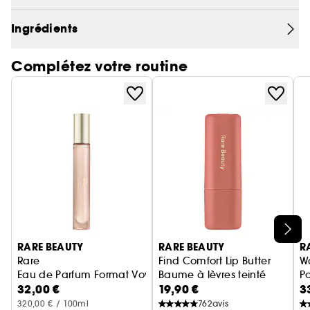
Luminizer Mini en teinte Exhilarate (or
vendus séparément chez Sephora. Offre valable
champagne) apporte à la peau un éclat frais,
dans la limite des stocks disponibles.
Ingrédients
modulable et lumineux.
Complétez votre routine
Ignorer le carrousel produits
RARE BEAUTY
RARE BEAUTY
R
Rare
Find Comfort Lip Butter
W
Eau de Parfum Format Voyage
Baume à lèvres teinté
P
32,00 €
19,90 €
3
P
320,00 € / 100ml
762
avis