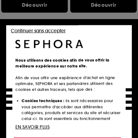
Découvrir
Découvrir
Hot on social
Continuer sans accepter
Nous utilisons des cookies afin de vous offrir la
meilleure expérience sur notre site.
HUDA BEAUTY
GISOU
Afin de vous offrir une expérience d’achat en ligne
Combo lèvres
Honey Gloss Ceramide
optimale, SEPHORA et ses partenaires utilisent des
Therapy – Masque cheveux
Crayon à lèvres et gloss
cookies et autres traceurs, tels que des :
49,00€
1938
24,00€
2 produits
À partir de
Cookies techniques :
ils sont nécessaires pour
32,00€
/
100ml
vous permettre d’accéder aux différentes
2 contenances disponibles
catégories, produits et services du site et sécuriser
celui-ci. Ils sont essentiels au fonctionnement
technique du site et ne peuvent être désactivés.
EN SAVOIR PLUS
Découvrir
Ajouter au panier
Cookies de personnalisation :
ils nous permettent