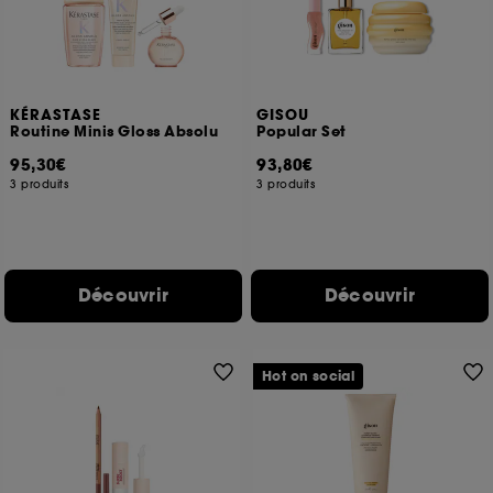
moment choisir de retirer votrte consentement. Si vous
souhaitez obtenir plus d'information sur les cookies
utilisés,
cliquez
ici
.
KÉRASTASE
GISOU
Routine Minis Gloss Absolu
Popular Set
95,30€
93,80€
3 produits
3 produits
Découvrir
Découvrir
Hot on social