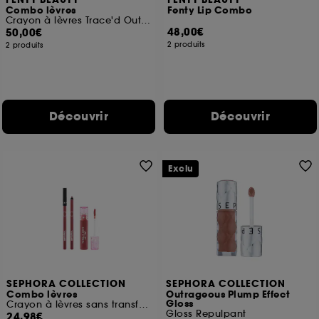
FENTY BEAUTY
FENTY BEAUTY
Combo lèvres
Fenty Lip Combo
Crayon à lèvres Trace'd Out et Gloss Bomb Stix
48,00€
50,00€
2 produits
2 produits
Découvrir
Découvrir
Exclu
SEPHORA COLLECTION
SEPHORA COLLECTION
Combo lèvres
Outrageous Plump Effect
Gloss
Crayon à lèvres sans transfert et Totally Juicy Lip Tint
Gloss Repulpant
24,98€