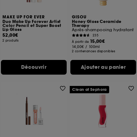
MAKE UP FOR EVER
GISOU
Duo Make Up Forever Artist
Honey Gloss Ceramide
Color Pencil et Super Boost
Therapy
Lip Gloss
Après-shampooing hydratant
52,00€
235
15,00€
2 produits
À partir de
14,00€
/
100ml
2 contenances disponibles
Découvrir
Ajouter au panier
Clean at Sephora