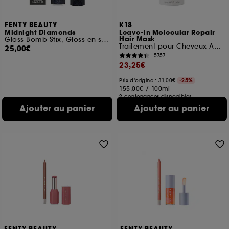
FENTY BEAUTY
K18
Midnight Diamonds
Leave-in Molecular Repair
Hair Mask
Gloss Bomb Stix, Gloss en stick haute brillance
Traitement pour Cheveux Abîmés
25,00€
5757
23,25€
Prix d'origine : 31,00€
-25%
155,00€
/
100ml
2 contenances disponibles
Ajouter au panier
Ajouter au panier