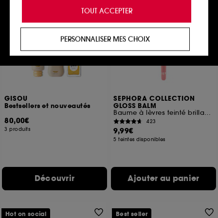
de vous offrir une expérience enrichie et
TOUT ACCEPTER
personnalisée en vous recommandant des
Hot on social
produits, des services et des contenus qui
répondent au mieux à vos préférences, et de vous
PERSONNALISER MES CHOIX
proposer des offres promotionnelles adaptées à
votre profil.
Cookies réseaux sociaux et publicité :
ils sont
utilisés pour vous présenter du contenu susceptible
de vous plaire via des publicités, y compris sur des
GISOU
SEPHORA COLLECTION
sites tiers et sur les réseaux sociaux, sur la base
Bestsellers et nouveautés
GLOSS BALM
des pages que vous avez consultées, de votre
Baume à lèvres teinté brillance rebondie
navigation, et de l'historique de vos interactions.
80,00€
423
3 produits
9,99€
Cookies de mesure d’audience :
ils nous
5 teintes disponibles
permettent de réaliser des statistiques de
fréquentation et de navigation sur notre site afin
d’en améliorer la performance.
Découvrir
Ajouter au panier
Cookies de sécurisation des paiements en ligne :
ils nous permettent de lutter notamment contre les
fraudes aux moyens de paiement et les
usurpations d’identité.
Hot on social
Best seller