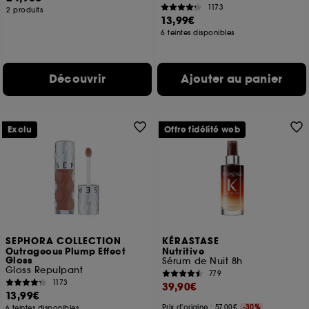
1173
2 produits
13,99€
6 teintes disponibles
Découvrir
Ajouter au panier
Exclu
Offre fidélité web
SEPHORA COLLECTION
KÉRASTASE
Outrageous Plump Effect
Nutritive
Gloss
Sérum de Nuit 8h
Gloss Repulpant
779
1173
39,90€
13,99€
Prix d'origine : 57,00€
-30%
6 teintes disponibles