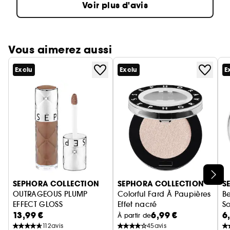
Voir plus d'avis
Vous aimerez aussi
Exclu
Exclu
E
Ignorer le carrousel produits
SEPHORA COLLECTION
SEPHORA COLLECTION
S
OUTRAGEOUS PLUMP
Colorful Fard À Paupières
Be
EFFECT GLOSS
Effet nacré
So
13,99 €
6,99 €
6
GLOSS OUTRAGEOUS EFFET VOLUME
À partir de
112
avis
45
avis