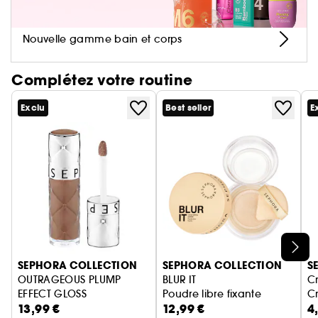
Les + :
Son applicateur avec réservoir prélève et
Nouvelle gamme bain et corps
applique la juste dose de formule pour une
brillance éblouissante.
Complétez votre routine
Exclu
Best seller
E
Ignorer le carrousel produits
SEPHORA COLLECTION
SEPHORA COLLECTION
S
OUTRAGEOUS PLUMP
BLUR IT
Cr
EFFECT GLOSS
Poudre libre fixante
Cr
13,99 €
12,99 €
4
GLOSS OUTRAGEOUS EFFET VOLUME