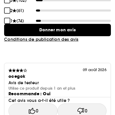
3
(102)
2
(61)
1
(74)
Donner mon avis
Conditions de publication des avis
09 août 2026
ocegok
Avis de testeur
Utilise ce produit depuis 1 an et plus
Recommande : Oui
Cet avis vous a-t-il été utile ?
0
0