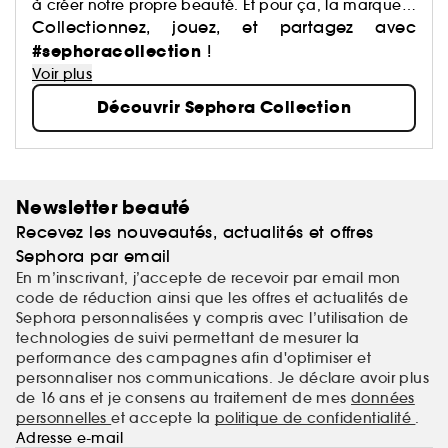
à créer notre propre beauté. Et pour ça, la marque
a justement imaginé des centaines de produits : du
Collectionnez, jouez, et partagez avec
maquillage aux soins, du capillaire au parfum, du
#sephoracollection
!
bain aux compléments alimentaires,… Avec pour
Voir plus
mission de démocratiser une beauté performante.
Découvrir Sephora Collection
Newsletter beauté
Recevez les nouveautés, actualités et offres
Sephora par email
En m’inscrivant, j’accepte de recevoir par email mon
code de réduction ainsi que les offres et actualités de
Sephora personnalisées y compris avec l’utilisation de
technologies de suivi permettant de mesurer la
performance des campagnes afin d'optimiser et
personnaliser nos communications. Je déclare avoir plus
de 16 ans et je consens au traitement de mes
données
personnelles
et accepte la
politique de confidentialité
.
Adresse e-mail