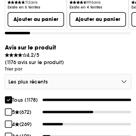
112
avis
996
avis
Existe en 6 teintes
Existe en 4 teintes
Ex
Ajouter au panier
Ajouter au panier
Avis sur le produit
4.2/5
(1176 avis sur le produit)
Trier par
Les plus récents
Tous (1178)
5
(672)
4
(269)