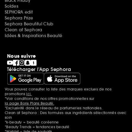
Black Friday
Soldes
SEPHORA edit
Sephora Prize
Sephora Beautiful Club
Clean at Sephora
Idées & Inspirations Beauté
Nous suivre
Télécharger l’App Sephora
Vous pouvez consulter la liste des marques exclues de nos
Mentions additionnelles
promotions
ici.
*Voir conditions de nos offres promotionnelles sur
la page Bons Plans Beauté.
*Exclusivité dans le réseau de parfumeries nationales.
Clean at Sephora : Des formules aux ingrédients sélectionnés avec
soin
*k-beauty = beauté coréenne
*Beauty Trends = tendances beauté
*Wishlist = liste de souhaits