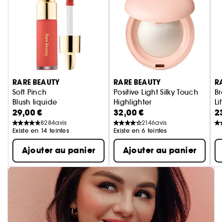
Ignorer le carrousel produits
RARE BEAUTY
RARE BEAUTY
R
Soft Pinch
Positive Light Silky Touch
B
Blush liquide
Highlighter
Li
29,00 €
32,00 €
2
Poudre illuminatrice
Ge
8284
avis
2146
avis
Existe en 14 teintes
Existe en 6 teintes
Ajouter au panier
Ajouter au panier