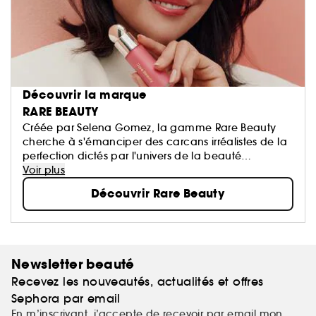
Découvrir la marque
RARE BEAUTY
Créée par Selena Gomez, la gamme Rare Beauty
cherche à s'émanciper des carcans irréalistes de la
perfection dictés par l'univers de la beauté
d'aujourd'hui. Les produits Rare Beauty prônent
Voir plus
l'expression de soi au quotidien. Légères et
Découvrir Rare Beauty
respirantes, nos formules feel-good glissent sur la
peau pour offrir une couvrance modulable et
donner un coup de fraîcheur à votre visage, afin de
révéler votre beauté authentique.
Newsletter beauté
Recevez les nouveautés, actualités et offres
Sephora par email
En m’inscrivant, j’accepte de recevoir par email mon