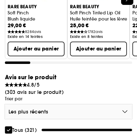
nourrissantes pour des lèvres visiblement douces,
RARE BEAUTY
RARE BEAUTY
R
lisses et non collantes.
Soft Pinch
Soft Pinch Tinted Lip Oil
Po
Blush liquide
Huile teintée pour les lèvres
Li
29,00 €
25,00 €
2
G
Léger parfum de pomme fraîche.
8284
avis
1782
avis
Existe en 14 teintes
Existe en 8 teintes
Ex
Disponible en 8 teintes :
Ajouter au panier
Ajouter au panier
- Wish – corail vif
- Dream – mauve
- Muse – beige nude
- Embrace – brun chaud
Avis sur le produit
- Success – rouge orangé
4.8/5
- Bloom – rose violet
(303 avis sur le produit)
- Fortune – baie intense
Trier par
- Journey – brun foncé froid
Les plus récents
Tous (321)