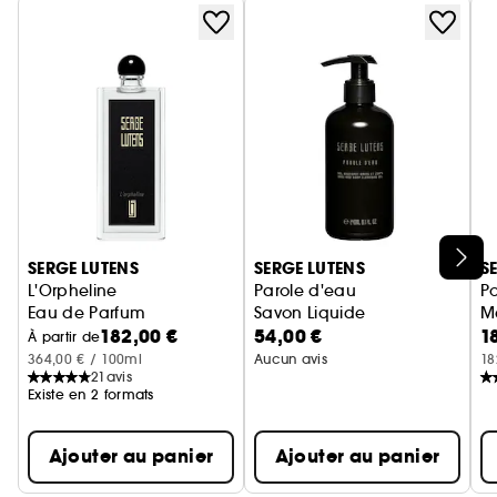
Ignorer le carrousel produits
SERGE LUTENS
SERGE LUTENS
S
L'Orpheline
Parole d'eau
Po
Eau de Parfum
Savon Liquide
M
182,00 €
54,00 €
1
À partir de
364,00 € / 100ml
Aucun avis
18
21
avis
Existe en 2 formats
Ajouter au panier
Ajouter au panier