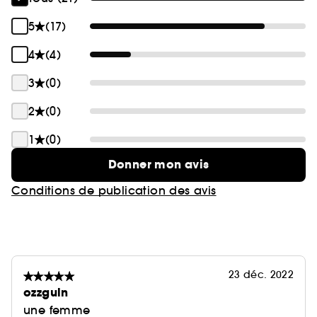
5
(17)
4
(4)
3
(0)
2
(0)
1
(0)
Donner mon avis
Conditions de publication des avis
23 déc. 2022
ozzguln
une femme