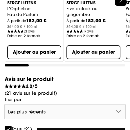
SERGE LUTENS
SERGE LUTENS
S
collection, Matin Lutens offre à chacun le retour
L'Orpheline
Five o’clock au
Po
aux sources tant espéré : La quiétude d'un réveil
Eau de Parfum
gingembre
E
en grâce !
182,00 €
182,00 €
Eau de Parfum
À partir de
À partir de
À 
364,00 € / 100ml
364,00 € / 100ml
36
21
avis
17
avis
Existe en 2 formats
Existe en 2 formats
Ex
Ajouter au panier
Ajouter au panier
Avis sur le produit
4.8/5
(21 avis sur le produit)
Trier par
Les plus récents
Tous (21)