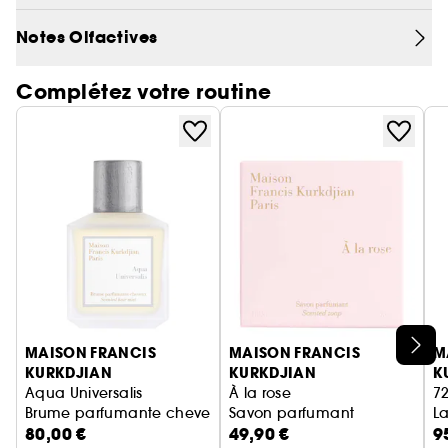
Notes Olfactives
Ce parfum hespéridé floral évoque un souffle à la
fraîcheur sensuelle, ​le soleil à son zénith et un
Complétez votre routine
halo​ d'air chaud. ​Cette sensation de fraîcheur est
apportée par l'accord floral solaire et l'accord
musc sensuel.
Famille olfactive: Hespéridé floral
Ignorer le carrousel produits
MAISON FRANCIS
MAISON FRANCIS
M
KURKDJIAN
KURKDJIAN
K
Aqua Universalis
À la rose
7
Brume parfumante cheveux
Savon parfumant
La
80,00 €
49,90 €
9