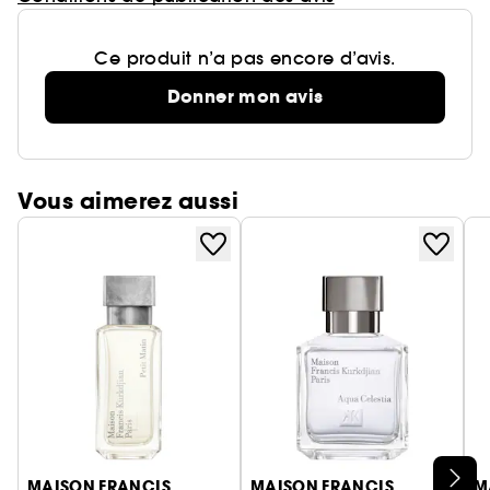
Ce produit n’a pas encore d’avis.
Donner mon avis
Vous aimerez aussi
Ignorer le carrousel produits
MAISON FRANCIS
MAISON FRANCIS
M