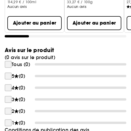
114,29 € / 100ml
33,27 € / 100g
27
Aucun avis
Aucun avis
Ajouter au panier
Ajouter au panier
Avis sur le produit
(0 avis sur le produit)
Tous (0)
5
(0)
4
(0)
3
(0)
2
(0)
1
(0)
Conditions de publication des avis