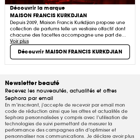
Découvrir la marque
MAISON FRANCIS KURKDJIAN
Depuis 2009, Maison Francis Kurkdjian propose une
collection de parfums telle un vestiaire olfactif dont
chacune des facettes accompagne une part de
nous-mêmes.
Voir plus
Parfumeur contemporain parmi les plus célébrés,
Découvrir MAISON FRANCIS KURKDJIAN
Francis Kurkdjian a imaginé un territoire d'expression
d'un perfectionnisme sensuel et délicat.
Newsletter beauté
Recevez les nouveautés, actualités et offres
Sephora par email
En m’inscrivant, j’accepte de recevoir par email mon
code de réduction ainsi que les offres et actualités de
Sephora personnalisées y compris avec l’utilisation de
technologies de suivi permettant de mesurer la
performance des campagnes afin d'optimiser et
personnaliser nos communications. Je déclare avoir plus