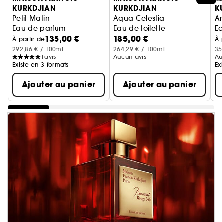
KURKDJIAN
KURKDJIAN
K
Petit Matin
Aqua Celestia
A
Eau de parfum
Eau de toilette
Ea
135,00 €
185,00 €
À partir de
À 
292,86 € / 100ml
264,29 € / 100ml
35
1
avis
Aucun avis
Au
Existe en 3 formats
Ex
Ajouter au panier
Ajouter au panier