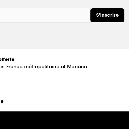
S'inscrire
fferte
 en France métropolitaine et Monaco
le