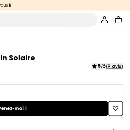
vous🧳
oin Solaire
5
/5
(9 avis)
venez-moi !