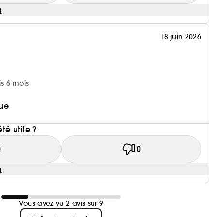
u
18 juin 2026
is 6 mois
ue
i
été utile ?
0
0
u
Vous avez vu 2 avis sur 9