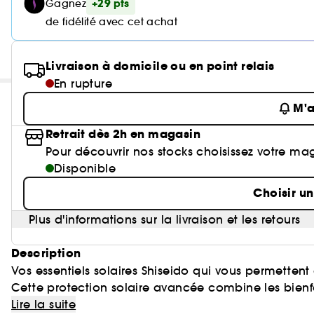
+29 pts
Gagnez
de fidélité avec cet achat
Livraison à domicile ou en point relais
En rupture
M'a
Retrait dès 2h en magasin
Pour découvrir nos stocks choisissez votre ma
Disponible
Choisir u
Plus d'informations sur la livraison et les retours
Description
Vos essentiels solaires Shiseido qui vous permetten
Cette protection solaire avancée combine les bienfa
repulpée qui reste hautement nourrie après l'exposit
Lire la suite