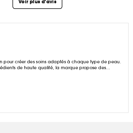
Voir plus d'avis
tion pour créer des soins adaptés à chaque type de peau.
édients de haute qualité, la marque propose des
. Shiseido transforme chaque application en un véritable