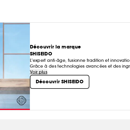
Découvrir la marque
SHISEIDO
L'expert anti-âge, fusionne tradition et innova
Grâce à des technologies avancées et des ingr
formulations qui allient science et sensorialité
Voir plus
moment de bien-être.
Découvrir SHISEIDO