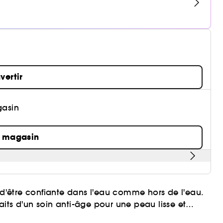
vertir
gasin
n magasin
t d'être confiante dans l'eau comme hors de l'eau.
its d'un soin anti-âge pour une peau lisse et
ion au soleil grâce à l'émulsion réparatrice de