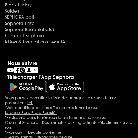
Black Friday
Soldes
SEPHORA edit
Sephora Prize
Sephora Beautiful Club
Clean at Sephora
Idées & Inspirations Beauté
Nous suivre
Télécharger l’App Sephora
Vous pouvez consulter la liste des marques exclues de nos
Mentions additionnelles
promotions
ici.
*Voir conditions de nos offres promotionnelles sur
la page Bons Plans Beauté.
*Exclusivité dans le réseau de parfumeries nationales.
Clean at Sephora : Des formules aux ingrédients sélectionnés avec
soin
*k-beauty = beauté coréenne
*Beauty Trends = tendances beauté