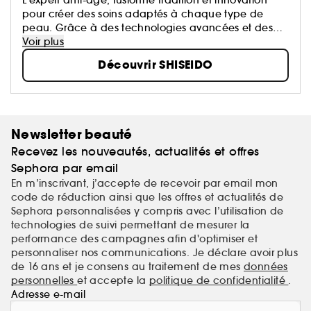
pour créer des soins adaptés à chaque type de
peau. Grâce à des technologies avancées et des
ingrédients de haute qualité, la marque propose
Voir plus
des formulations qui allient science et sensorialité.
Découvrir SHISEIDO
Shiseido transforme chaque application en un
véritable moment de bien-être.
Newsletter beauté
Recevez les nouveautés, actualités et offres
Sephora par email
En m’inscrivant, j’accepte de recevoir par email mon
code de réduction ainsi que les offres et actualités de
Sephora personnalisées y compris avec l’utilisation de
technologies de suivi permettant de mesurer la
performance des campagnes afin d'optimiser et
personnaliser nos communications. Je déclare avoir plus
de 16 ans et je consens au traitement de mes
données
personnelles
et accepte la
politique de confidentialité
.
Adresse e-mail