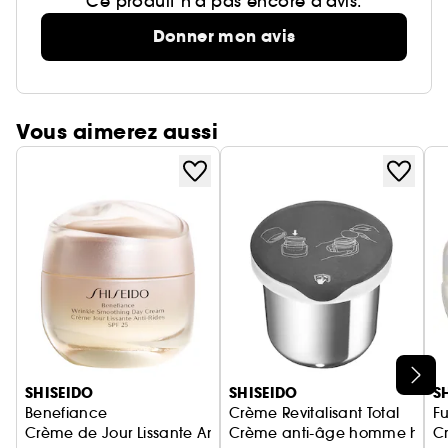
Ce produit n’a pas encore d’avis.
Donner mon avis
Vous aimerez aussi
Ignorer le carrousel produits
SHISEIDO
SHISEIDO
S
Benefiance
Crème Revitalisant Total
Fu
Crème de Jour Lissante Anti-Rides SPF25
Crème anti-âge homme haut
Cr