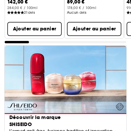
142,00 €
89,00 €
4
284,00 € / 100ml
178,00 € / 100ml
91
21
avis
Aucun avis
Ajouter au panier
Ajouter au panier
Découvrir la marque
SHISEIDO
L'expert anti-âge, fusionne tradition et innovation