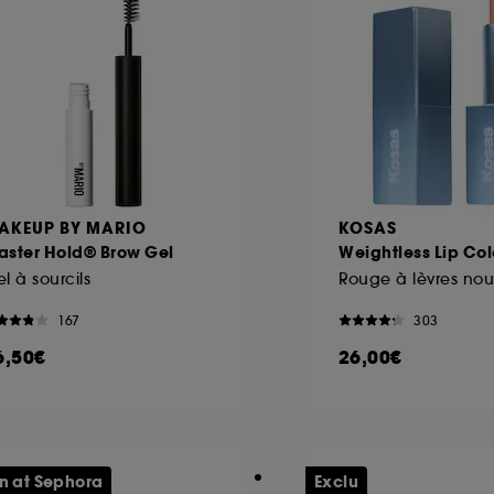
AKEUP BY MARIO
KOSAS
aster Hold® Brow Gel
Weightless Lip Col
l à sourcils
167
303
6,50€
26,00€
n at Sephora
Exclu