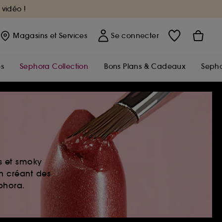
 vidéo !
Magasins
et Services
Se connecter
s
Sephora Collection
Bons Plans & Cadeaux
Sepho
es et smoky
en créant des
ephora.