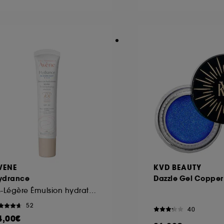
ôt et la lecture de ces traceurs requiert votre accord. V
rsonnaliser mes choix" ci-dessous ou décider de "tout ac
s Cookies, pour les finalités acceptées, avec les données
ur refuser tous les cookies, cliques sur "continuer sans a
tez obtenir plus d'information sur les cookies utilisés,
cliq
VENE
KVD BEAUTY
ydrance
Dazzle Gel Copper
BB-Légère Émulsion hydratante teintée
52
40
4,00€