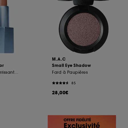
M.A.C
or
Small Eye Shadow
Rouge à lèvres nourrissant satiné
Fard à Paupières
85
28,00€