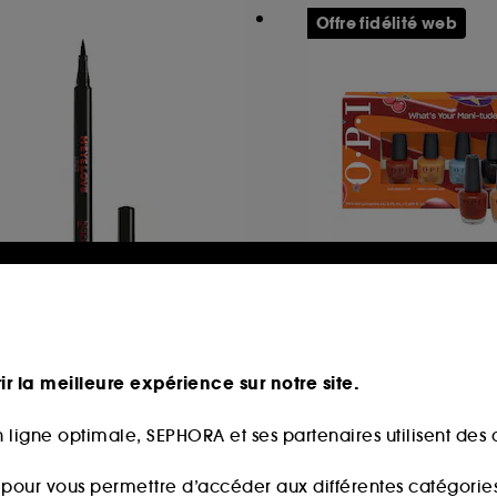
Offre fidélité web
LACK UP
OPI
LM01
What's Your Mani-
Coffret de 4 minis 
eliner Waterproof
ongles tenue jusqu
jours
ir la meilleure expérience sur notre site.
5,00€
18,75€
 ligne optimale, SEPHORA et ses partenaires utilisent des c
Prix d'origine : 25,
s pour vous permettre d’accéder aux différentes catégories, 