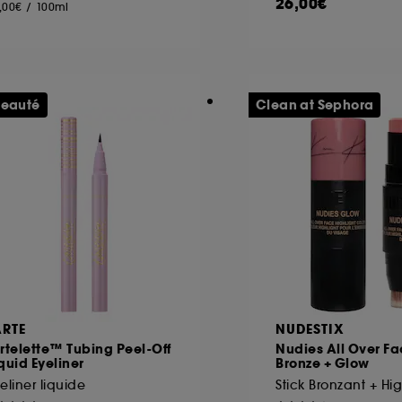
26,00€
,00€
/
100ml
eauté
Clean at Sephora
ARTE
NUDESTIX
rtelette™ Tubing Peel-Off
Nudies All Over Fa
quid Eyeliner
Bronze + Glow
eliner liquide
Stick Bronzant + Hig