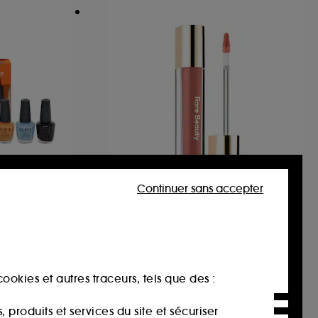
Continuer sans accepter
RARE BEAUTY
tude –
Stay Vulnerable
vernis à
Baume à lèvres brillant
'à 7
475
25,00€
ookies et autres traceurs, tels que des :
00€
-25%
produits et services du site et sécuriser