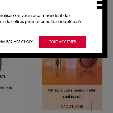
sonnalisée en vous recommandant des
ser des offres promotionnelles adaptées à
 de vous plaire via des publicités, y compris
NALISER MES CHOIX
TOUT ACCEPTER
e navigation, et de l'historique de vos
 de navigation sur notre site afin d’en
ICS
 les fraudes aux moyens de paiement et les
Mascara épaississant intense à l'huile de ricin
Offrez à votre peau un effet
sunkissed.
nctionnalités du site, tel que les cookies
us permettant d’accéder à votre compte lors
DÉCOUVRIR