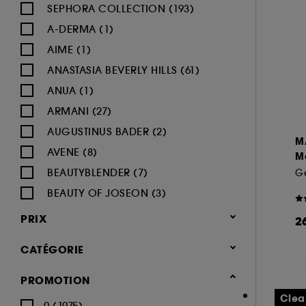
SEPHORA COLLECTION (193)
A-DERMA (1)
AIME (1)
ANASTASIA BEVERLY HILLS (61)
ANUA (1)
ARMANI (27)
AUGUSTINUS BADER (2)
M
AVENE (8)
M
BEAUTYBLENDER (7)
Ge
BEAUTY OF JOSEON (3)
BENEFIT COSMETICS (97)
PRIX
2
BIODERMA (9)
CATÉGORIE
BLACK UP (33)
BOBBI BROWN (60)
Maquillage
PROMOTION
BYOMA (5)
-25% sur une sélection maquillage
Clea
0 (1975)