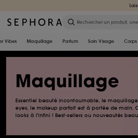
Lais
r Vibes
Maquillage
Parfum
Soin Visage
Corps
Maquillage
Essentiel beauté incontournable, le maquillage e
eyes, le makeup parfait est à portée de main. O
looks à l'infini ! Best-sellers ou nouveautés be