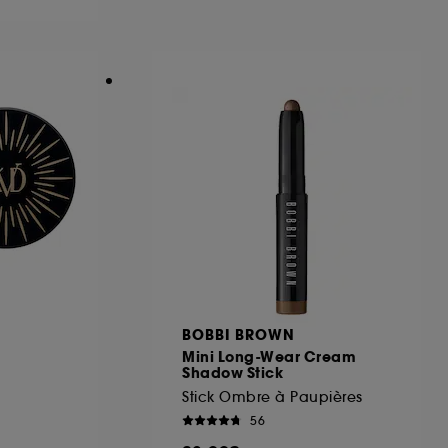
ous pouvez personnaliser vos choix concernant
cepter". Sephora pourra associer les
 personnelles collectées ou générées lors
ccepter". Voous pouvez à tout moment choisir
uez
ici
.
BOBBI BROWN
Mini Long-Wear Cream
Shadow Stick
Stick Ombre à Paupières
56