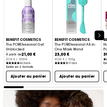
Ignorer le carrousel produits
BENEFIT COSMETICS
BENEFIT COSMETICS
B
The POREfessional Get
The POREfessional All-in-
H
Unblocked
One Mask Wand
P
21,00 €
23,00 €
3
Huile Nettoyante Démaquillante Purifiante
Pinceau et Brosse Nettoyante 
À partir de
27,14 € / 100ml
67,65 € / 100g
663
avis
17
avis
Ex
Existe en 2 formats
Ajouter au panier
Ajouter au panier