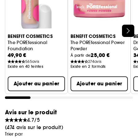
un éclat bronzé et radiant
Conseils beauté :
- Pour un bronzage doux et uniforme, appliquez
Ignorer le carrousel produits
votre bronzer avec votre pinceau en faisant des
BENEFIT COSMETICS
BENEFIT COSMETICS
B
mouvements circulaires légers.
The POREfessional
The POREfessional Power
D
- Pour un contouring défini, appliquez sous les
Foundation
Powder
Ge
pommettes, le long de la mâchoire et de la ligne
49,90 €
25,00 €
3
fond de teint lissant & floutant à la niacinamide
Poudre libre fixante et matifia
À partir de
des cheveux.
565
avis
274
avis
Existe en 40 teintes
Existe en 2 formats
Ex
Ajouter au panier
Ajouter au panier
Avis sur le produit
4.7/5
(474 avis sur le produit)
Trier par