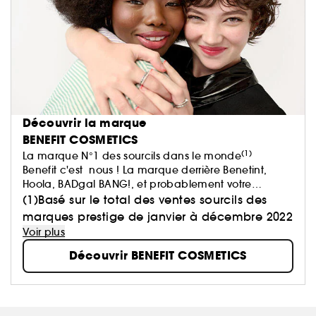
Découvrir la marque
BENEFIT COSMETICS
(1)
La marque N°1 des sourcils dans le monde
Benefit c'est nous ! La marque derrière Benetint,
Hoola, BADgal BANG!, et probablement votre
marque sourcils préférée !
(1)Basé sur le total des ventes sourcils des
Chez Benefit, nous pensons que la beauté doit être
marques prestige de janvier à décembre 2022
synonyme de plaisir et de bien-être. Parce que le
Voir plus
bien-être intérieur se voit à l'extérieur.​
Découvrir BENEFIT COSMETICS
Alors, que vous soyez à la recherche de votre produit
make-up favori ou que vous ayez simplement besoin
de vous amuser, on s'occupe de vous.