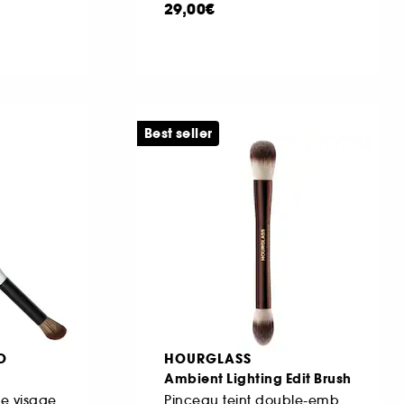
29,00€
Best seller
O
HOURGLASS
Ambient Lighting Edit Brush
e visage
Pinceau teint double-embout