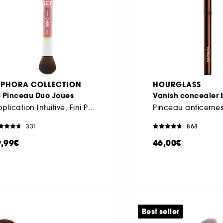
EPHORA COLLECTION
HOURGLASS
e Pinceau Duo Joues
Vanish concealer 
Application Intuitive, Fini Parfait
Pinceau anticerne
331
868
9,99€
46,00€
Best seller