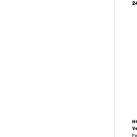
2
H
Ve
P