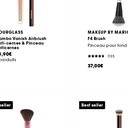
OURGLASS
MAKEUP BY MARI
ombo Vanish Airbrush
F4 Brush
nti-cernes & Pinceau
Pinceau pour fond 
nticernes
5,90€
1135
produits
37,00€
seller
Best seller