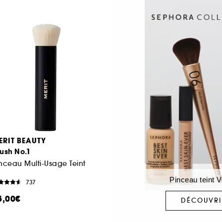
ERIT BEAUTY
ush No.1
nceau Multi-Usage Teint
Pinceau teint 
737
5,00€
DÉCOUVRI