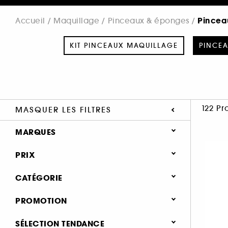
Pinceau
Accueil
Maquillage
Pinceaux & éponges
KIT PINCEAUX MAQUILLAGE
PINCEA
122 Pr
MASQUER LES FILTRES
MARQUES
PRIX
CATÉGORIE
SEPHORA COLLECTION (19)
Maquillage
PROMOTION
ANASTASIA BEVERLY HILLS (3)
Pinceaux & éponges
BENEFIT COSMETICS (1)
0 (84)
SÉLECTION TENDANCE