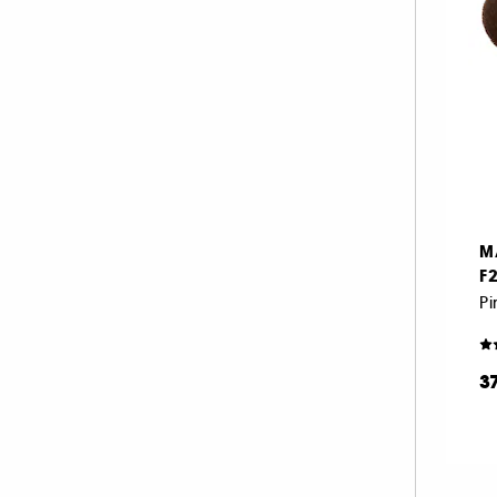
M
F2
P
3