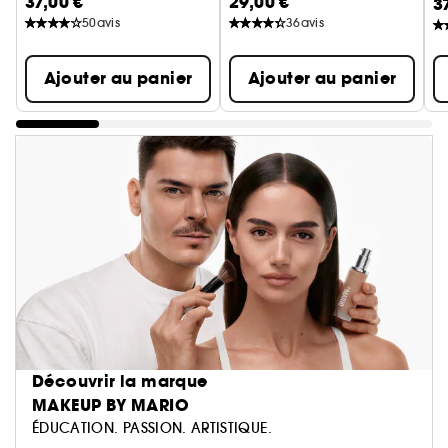
37,00 €
29,00 €
3
50
avis
36
avis
Ajouter au panier
Ajouter au panier
Découvrir la marque
MAKEUP BY MARIO
ÉDUCATION. PASSION. ARTISTIQUE.