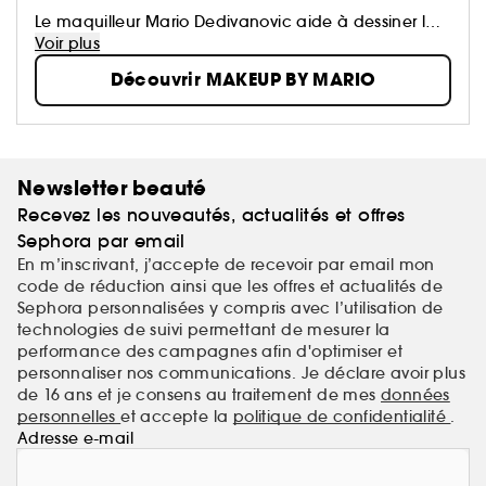
Le maquilleur Mario Dedivanovic aide à dessiner la
version la plus parfaite de la beauté naturelle d'un
Voir plus
individu. De l'éducation aux médias sociaux en
Découvrir MAKEUP BY MARIO
passant par l'innovation, Mario s'est construit une
clientèle mondiale, ayant enseigné et popularisé
certaines des techniques de maquillage les plus
connues de la dernière décennie.
Newsletter beauté
Recevez les nouveautés, actualités et offres
Sephora par email
En m’inscrivant, j’accepte de recevoir par email mon
code de réduction ainsi que les offres et actualités de
Sephora personnalisées y compris avec l’utilisation de
technologies de suivi permettant de mesurer la
performance des campagnes afin d'optimiser et
personnaliser nos communications. Je déclare avoir plus
de 16 ans et je consens au traitement de mes
données
personnelles
et accepte la
politique de confidentialité
.
Adresse e-mail