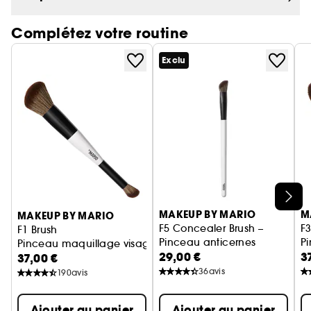
Complétez votre routine
Exclu
Ignorer le carrousel produits
MAKEUP BY MARIO
M
MAKEUP BY MARIO
F5 Concealer Brush –
F3
F1 Brush
Pinceau anticernes
P
Pinceau maquillage visage
29,00 €
3
37,00 €
36
avis
190
avis
Ajouter au panier
Ajouter au panier