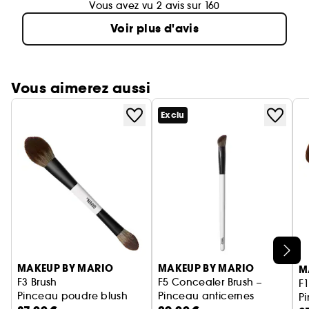
Vous avez vu 2 avis sur 160
Voir plus d'avis
Vous aimerez aussi
Exclu
Ignorer le carrousel produits
MAKEUP BY MARIO
MAKEUP BY MARIO
M
F3 Brush
F5 Concealer Brush –
F1
Pinceau poudre blush
Pinceau anticernes
P