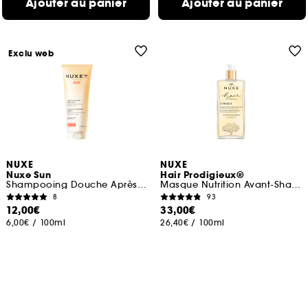
Ajouter au panier
Ajouter au panier
Exclu web
NUXE
NUXE
Nuxe Sun
Hair Prodigieux®
Shampooing Douche Après-Soleil
Masque Nutrition Avant-Shampooing
8
93
12,00€
33,00€
6,00€
/
100ml
26,40€
/
100ml