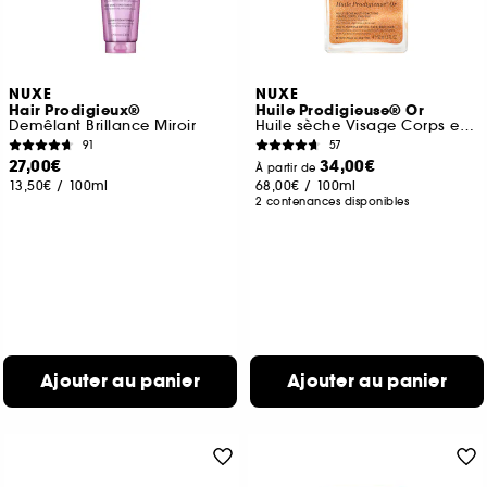
NUXE
NUXE
Hair Prodigieux®
Huile Prodigieuse® Or
Demêlant Brillance Miroir
Huile sèche Visage Corps et Cheveux
91
57
27,00€
34,00€
À partir de
13,50€
/
100ml
68,00€
/
100ml
2 contenances disponibles
Ajouter au panier
Ajouter au panier