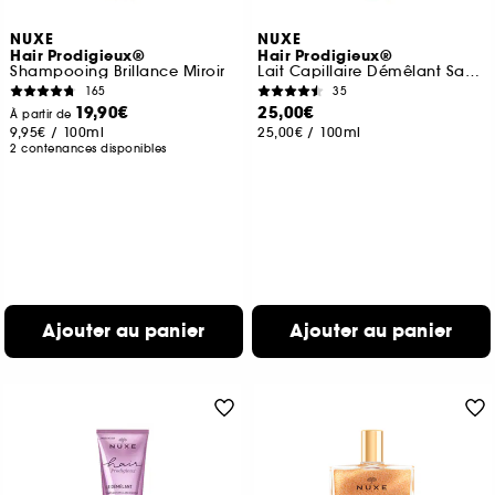
NUXE
NUXE
Hair Prodigieux®
Hair Prodigieux®
Shampooing Brillance Miroir
Lait Capillaire Démêlant Sans Rinçage 100ml
165
35
19,90€
25,00€
À partir de
9,95€
/
100ml
25,00€
/
100ml
2 contenances disponibles
Ajouter au panier
Ajouter au panier