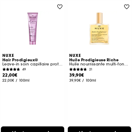
NUXE
NUXE
Hair Prodigieux®
Huile Prodigieuse Riche
Leave-in soin capillaire protecteur sans rinçage
Huile nourrissante multi-fonctions
49
21
22,00€
39,90€
22,00€
/
100ml
39,90€
/
100ml