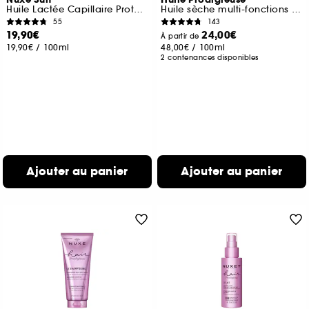
Nuxe Sun
Huile Prodigieuse
Huile Lactée Capillaire Protectrice Hydratante
Huile sèche multi-fonctions visage, corps, cheveux
55
143
19,90€
24,00€
À partir de
19,90€
/
100ml
48,00€
/
100ml
2 contenances disponibles
Ajouter au panier
Ajouter au panier