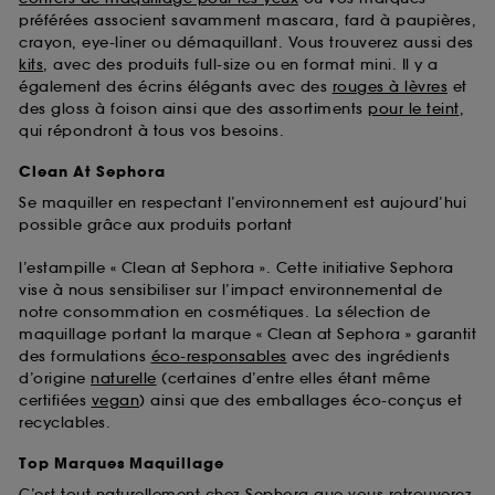
préférées associent savamment mascara, fard à paupières,
crayon, eye-liner ou démaquillant. Vous trouverez aussi des
kits
, avec des produits full-size ou en format mini. Il y a
également des écrins élégants avec des
rouges à lèvres
et
des gloss à foison ainsi que des assortiments
pour le teint
,
qui répondront à tous vos besoins.
Clean At Sephora
Se maquiller en respectant l’environnement est aujourd’hui
possible grâce aux produits portant
l’estampille « Clean at Sephora ». Cette initiative Sephora
vise à nous sensibiliser sur l’impact environnemental de
notre consommation en cosmétiques. La sélection de
maquillage portant la marque « Clean at Sephora » garantit
des formulations
éco-responsables
avec des ingrédients
d’origine
naturelle
(certaines d’entre elles étant même
certifiées
vegan
) ainsi que des emballages éco-conçus et
recyclables.
Top Marques Maquillage
C’est tout naturellement chez Sephora que vous retrouverez