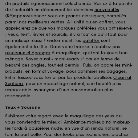
de produits rigoureusement sélectionnés. Restez à la pointe
de l’actualité en découvrant les dernières
nouveautés
.
(Ré)approvisionnez-vous en grands classiques, compilés
parmi nos
meilleures ventes
. A l’unité ou en
coffret
, vous
apprécierez ce que vos marques préférées vous ont réservé
:
yeux
,
teint
,
lèvres
et
sourcils
, il y a tout ce qu’il faut pour
un makeup réussi ! Evidemment, les
palettes
sont
également à la fête. Dans votre trousse, n’oubliez pas
pinceaux et éponges
à maquillage, qui font toujours bon
ménage. Soyez aussi « mani-ready »* car en terme de
beauté des ongles, tout est permis ! Puis, on adore les mini-
produits, en
format voyage
, pour optimiser ses bagages.
Enfin, laissez-vous tenter par les produits labellisés
Clean at
Sephora
, pour un maquillage naturel, une beauté plus
responsable, synonyme d’une consommation plus
raisonnable.
Yeux + Sourcils
Sublimez votre regard avec le maquillage des yeux qui
vous conviendra le mieux ! Ambiance makeup no makeup :
les
fards à paupières
nude, en vue d’un rendu naturel, se
font la part belle. Pour des looks plus recherchés, piochez