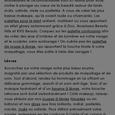
Nouveautés et incontournables sont ici réunis pour vous
d’en améliorer la performance.
inviter à plonger au cœur de la beauté autour de fards
mats, satinés, irisés ou pailletés. A vous de créer les plus
Cookies de sécurisation des paiements en ligne :
beaux makeups, qu’ils soient nude ou chamarrés. Les
ils nous permettent de lutter notamment contre les
fraudes aux moyens de paiement et les
palettes pour le teint
unifient, matifient ou vous apportent
usurpations d’identité.
un effet glowy notamment grâce à Dior, Anastasia Beverly
Hills et KVD Beauty. Craquez sur les
palette contouring
afin
Cookies fonctionnels :
il s’agit de cookies
de créer des jeux d’ombres et de lumières sur votre visage
permettant l’affichage et/ou la fourniture de
et le sculpter, sans surdosage ! On oublie pas les
palettes
certaines fonctionnalités du site, tel que les
de rouge à lèvres
, qui apportent la touche finale à votre
cookies d’authentification qui sont utilisés afin de
maquillage, vous êtes prête à faire des ravages !
vous faire bénéficier de l’authentification
prolongée vous permettant d’accéder à votre
Lèvres
compte lors de votre prochaine visite sur le site
Accrochez sur votre visage votre plus beau sourire,
sans saisir à nouveau votre identifiant et mot de
magnifié par une sélection de produits de maquillage et de
passe.
soin. Tout d’abord, rendez-lui hommage en lui offrant un
délicieux gommage, assorti d’un soin anti-âge. Suivi d’un
masque hydratant et d’un
baume à lèvres
, votre bouche
A l'exception des cookies techniques, le dépôt et la
retrouve sont éclat instantanément ! Côté makeup, laissez-
lecture de ces traceurs requiert votre accord. Vous
vous séduire par nos
rouges à lèvres
(
liquides
ou en
pouvez personnaliser vos choix concernant le dépôt
bâtons) et nos
gloss
aux finis brillants, métal, pailletés,
de ces cookies grâce au bouton "personnaliser mes
nacrés,
mats
ou satinés. Pour définir précisément votre
choix" ci-dessous ou décider de "tout accepter".
sourire, redessinez-en les contours à l’aide d’un
crayon à