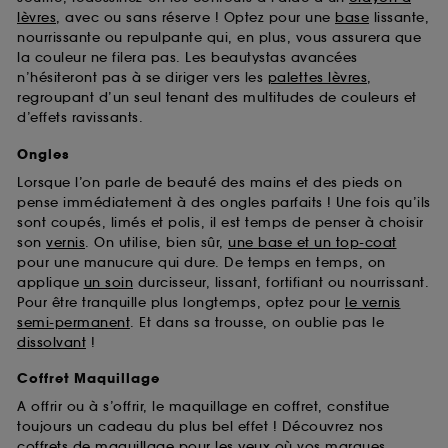
Sephora pourra associer les informations de
lèvres
, avec ou sans réserve ! Optez pour une
base
lissante,
navigation collectées par ces Cookies, pour les
nourrissante ou repulpante qui, en plus, vous assurera que
finalités acceptées, avec les données personnelles
la couleur ne filera pas. Les beautystas avancées
collectées ou générées lors de votre activité en ligne
n’hésiteront pas à se diriger vers les
palettes lèvres
,
ou en magasin. Pour refuser tous les cookies, cliques
regroupant d’un seul tenant des multitudes de couleurs et
sur "continuer sans accepter". Voous pouvez à tout
d’effets ravissants.
moment choisir de retirer votrte consentement. Si vous
souhaitez obtenir plus d'information sur les cookies
Ongles
utilisés,
cliquez
ici
.
Lorsque l’on parle de beauté des mains et des pieds on
pense immédiatement à des ongles parfaits ! Une fois qu’ils
sont coupés, limés et polis, il est temps de penser à choisir
son
vernis
. On utilise, bien sûr,
une base et un top-coat
pour une manucure qui dure. De temps en temps, on
applique
un soin
durcisseur, lissant, fortifiant ou nourrissant.
Pour être tranquille plus longtemps, optez pour
le vernis
semi-permanent
. Et dans sa trousse, on oublie pas le
dissolvant
!
Coffret Maquillage
A offrir ou à s’offrir, le maquillage en coffret, constitue
toujours un cadeau du plus bel effet ! Découvrez nos
coffrets de maquillage pour les yeux
où vos marques