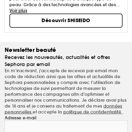
peau. Grâce à des technologies avancées et des
ingrédients de haute qualité, la marque propose
Voir plus
des formulations qui allient science et sensorialité.
Découvrir SHISEIDO
Shiseido transforme chaque application en un
véritable moment de bien-être.
Newsletter beauté
Recevez les nouveautés, actualités et offres
Sephora par email
En m’inscrivant, j’accepte de recevoir par email mon
code de réduction ainsi que les offres et actualités de
Sephora personnalisées y compris avec l’utilisation de
technologies de suivi permettant de mesurer la
performance des campagnes afin d'optimiser et
personnaliser nos communications. Je déclare avoir plus
de 16 ans et je consens au traitement de mes
données
personnelles
et accepte la
politique de confidentialité
.
Adresse e-mail