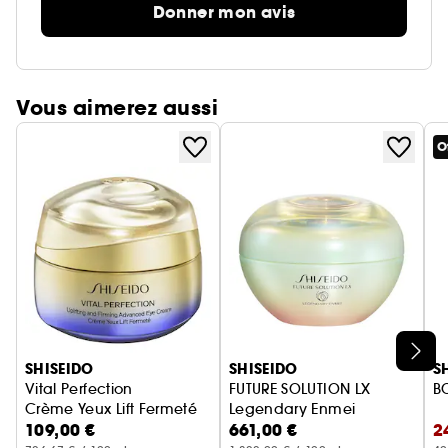
Donner mon avis
Vous aimerez aussi
O
Ignorer le carrousel produits
SHISEIDO
SHISEIDO
S
Vital Perfection
FUTURE SOLUTION LX
BO
Crème Yeux Lift Fermeté
Legendary Enmei
109,00 €
661,00 €
2
Crème Reconstituante Ultime