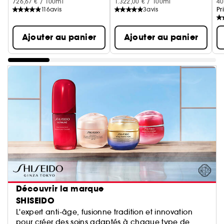
726,67 € / 100ml
1.322,00 € / 100ml
40
116
avis
3
avis
Pr
Ajouter au panier
Ajouter au panier
Découvrir la marque
SHISEIDO
L'expert anti-âge, fusionne tradition et innovation
pour créer des soins adaptés à chaque type de