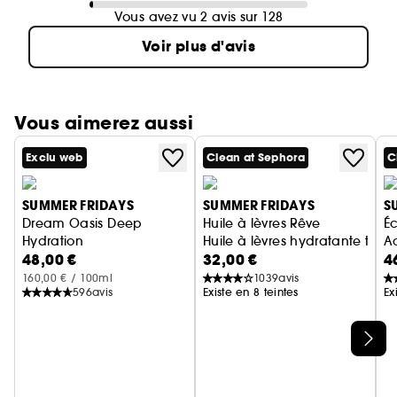
Vous avez vu 2 avis sur 128
Voir plus d'avis
Vous aimerez aussi
Exclu web
Clean at Sephora
C
SUMMER FRIDAYS
SUMMER FRIDAYS
S
Dream Oasis Deep
Huile à lèvres Rêve
Éc
Hydration
Huile à lèvres hydratante teint
A
48,00 €
32,00 €
4
Sérum Hydratant Visage
160,00 € / 100ml
1039
avis
596
avis
Existe en 8 teintes
Ex
Ignorer le carrousel produits