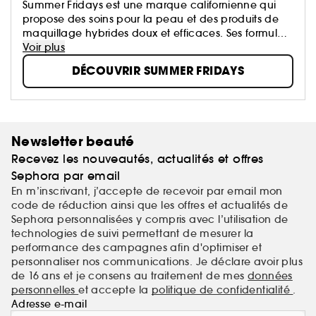
Summer Fridays est une marque californienne qui
propose des soins pour la peau et des produits de
maquillage hybrides doux et efficaces. Ses formules
primées facilitent les routines quotidiennes et
Voir plus
illuminent le teint, pour que chaque jour soit comme
DÉCOUVRIR SUMMER FRIDAYS
un vendredi d'été.
Newsletter beauté
Recevez les nouveautés, actualités et offres
Sephora par email
En m’inscrivant, j’accepte de recevoir par email mon
code de réduction ainsi que les offres et actualités de
Sephora personnalisées y compris avec l’utilisation de
technologies de suivi permettant de mesurer la
performance des campagnes afin d'optimiser et
personnaliser nos communications. Je déclare avoir plus
de 16 ans et je consens au traitement de mes
données
personnelles
et accepte la
politique de confidentialité
.
Adresse e-mail