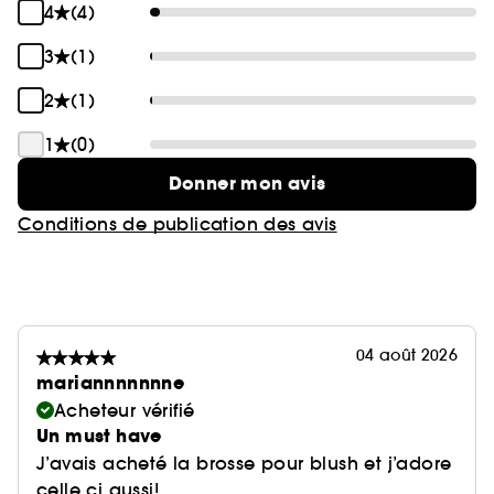
4
(4)
3
(1)
2
(1)
1
(0)
Donner mon avis
Conditions de publication des avis
04 août 2026
mariannnnnnne
Acheteur vérifié
Un must have
J’avais acheté la brosse pour blush et j’adore
celle ci aussi!