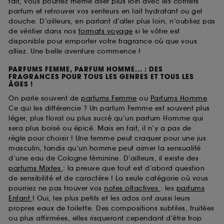
fait, vous pourrez même aller plus loin avec les coffrets
parfum et retrouver vos senteurs en lait hydratant ou gel
douche. D’ailleurs, en parlant d’aller plus loin, n’oubliez pas
de vérifier dans nos
formats voyage
si le vôtre est
disponible pour emporter votre fragrance où que vous
alliez. Une belle aventure commence !
PARFUMS FEMME, PARFUM HOMME... : DES
FRAGRANCES POUR TOUS LES GENRES ET TOUS LES
ÂGES !
On parle souvent de
parfums Femme
ou
Parfums Homme
.
Ce qui les différencie ? Un parfum Femme est souvent plus
léger, plus floral ou plus sucré qu’un parfum Homme qui
sera plus boisé ou épicé. Mais en fait, il n’y a pas de
règle pour choisir ! Une femme peut craquer pour une jus
masculin, tandis qu’un homme peut aimer la sensualité
d’une eau de Cologne féminine. D’ailleurs, il existe des
parfums Mixtes
: la preuve que tout est d’abord question
de sensibilité et de caractère ! La seule catégorie où vous
pourriez ne pas trouver vos
notes olfactives
: les
parfums
Enfant
! Oui, les plus petits et les ados ont aussi leurs
propres eaux de toilette. Des compositions subtiles, fruitées
ou plus affirmées, elles risqueront cependant d’être trop