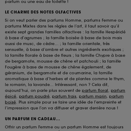
parfum ou une eau de toilette !
LE CHARME DES NOTES OLFACTIVES
Si on veut parler des parfums Homme, parfums Femme ou
parfums Mixtes dans les règles de l’art, il faut savoir qu’il
existe sept grandes familles olfactives : la famille Hespéridé
à base d’agrumes ; la famille boisée à base de bois mais
aussi de musc, de cèdre... ; la famille orientale, très
sensuelle, à base d’ambre et autres ingrédients exotiques ;
la famille florale à base de fleurs ; la famille Chypre à base
de bergamote, mousse de chêne et patchouli ; la famille
Fougère à base de mousse de chêne également, de
géranium, de bergamote et de coumarine, la famille
aromatique à base d’herbes et de plantes comme le thym,
le romarin, la lavande... Intéressant, non ? Cela dit,
aujourd’hui, on parle plus souvent de
parfum floral
,
parfum
épicé
,
parfum poudré
,
parfum frais
,
parfum marin
,
parfum
boisé
. Plus simple pour se faire une idée de l’empreinte et
l’impression que l’on va diffuser et graver derrière nous !
UN PARFUM EN CADEAU...
Offrir un parfum Femme ou un parfum Homme est toujours