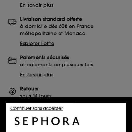
En savoir plus
Livraison standard offerte
à domicile dès 60€ en France
métropolitaine et Monaco
Explorer l'offre
Paiements sécurisés
et paiements en plusieurs fois
En savoir plus
Retours
sous 14 jours
Retourner mon article
Continuer sans accepter
SERVICES, CONTACT ET CONDITIONS DES OFFRES