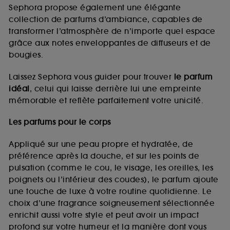
de vous plaire via des publicités, y compris sur des
Sephora propose également une élégante
sites tiers et sur les réseaux sociaux, sur la base
collection de parfums d’ambiance, capables de
des pages que vous avez consultées, de votre
transformer l’atmosphère de n’importe quel espace
navigation, et de l'historique de vos interactions.
grâce aux notes enveloppantes de diffuseurs et de
Cookies de mesure d’audience :
ils nous
bougies.
permettent de réaliser des statistiques de
fréquentation et de navigation sur notre site afin
Laissez Sephora vous guider pour trouver
le parfum
d’en améliorer la performance.
idéal
, celui qui laisse derrière lui une empreinte
Cookies de sécurisation des paiements en ligne :
mémorable et reflète parfaitement votre unicité.
ils nous permettent de lutter notamment contre les
fraudes aux moyens de paiement et les
Les parfums pour le corps
usurpations d’identité.
Appliqué sur une peau propre et hydratée, de
Cookies fonctionnels :
il s’agit de cookies
préférence après la douche, et sur les points de
permettant l’affichage et/ou la fourniture de
pulsation (comme le cou, le visage, les oreilles, les
certaines fonctionnalités du site, tel que les
cookies d’authentification qui sont utilisés afin de
poignets ou l’intérieur des coudes), le parfum ajoute
vous faire bénéficier de l’authentification
une touche de luxe à votre routine quotidienne. Le
prolongée vous permettant d’accéder à votre
choix d’une fragrance soigneusement sélectionnée
compte lors de votre prochaine visite sur le site
enrichit aussi votre style et peut avoir un impact
sans saisir à nouveau votre identifiant et mot de
profond sur votre humeur et la manière dont vous
passe.