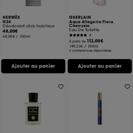
HERMÈS
GUERLAIN
H24
Aqua Allegoria Flora
Cherrysia
Déodorant stick fraicheur
Eau De Toilette
48,00€
4
64,00€
/
100ml
112,00€
À partir de
149,33€
/
100ml
2 contenances disponibles
Ajouter au panier
Ajouter au panier