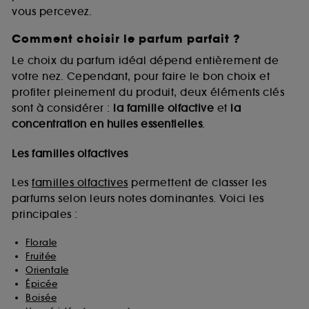
vous percevez.
Comment choisir le parfum parfait ?
A l'exception des cookies techniques, le dépôt et la
lecture de ces traceurs requiert votre accord. Vous
Le choix du parfum idéal dépend entièrement de
pouvez personnaliser vos choix concernant le dépôt
votre nez. Cependant, pour faire le bon choix et
de ces cookies grâce au bouton "personnaliser mes
profiter pleinement du produit, deux éléments clés
choix" ci-dessous ou décider de "tout accepter".
sont à considérer :
la famille olfactive
et
la
Sephora pourra associer les informations de
concentration en huiles essentielles
.
navigation collectées par ces Cookies, pour les
finalités acceptées, avec les données personnelles
collectées ou générées lors de votre activité en ligne
Les familles olfactives
ou en magasin. Pour refuser tous les cookies, cliques
sur "continuer sans accepter". Voous pouvez à tout
Les
familles olfactives
permettent de classer les
moment choisir de retirer votrte consentement. Si vous
parfums selon leurs notes dominantes. Voici les
souhaitez obtenir plus d'information sur les cookies
principales :
utilisés,
cliquez
ici
.
Florale
Fruitée
Orientale
Épicée
Boisée