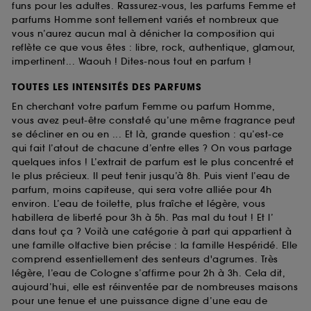
funs pour les adultes. Rassurez-vous, les parfums Femme et
parfums Homme sont tellement variés et nombreux que
vous n’aurez aucun mal à dénicher la composition qui
reflète ce que vous êtes : libre, rock, authentique, glamour,
impertinent... Waouh ! Dites-nous tout en parfum !
TOUTES LES INTENSITÉS DES PARFUMS
En cherchant votre parfum Femme ou parfum Homme,
vous avez peut-être constaté qu’une même fragrance peut
se décliner en ou en ... Et là, grande question : qu’est-ce
qui fait l’atout de chacune d’entre elles ? On vous partage
quelques infos ! L’extrait de parfum est le plus concentré et
le plus précieux. Il peut tenir jusqu’à 8h. Puis vient l’eau de
parfum, moins capiteuse, qui sera votre alliée pour 4h
environ. L’eau de toilette, plus fraîche et légère, vous
habillera de liberté pour 3h à 5h. Pas mal du tout ! Et l’
dans tout ça ? Voilà une catégorie à part qui appartient à
une famille olfactive bien précise : la famille Hespéridé. Elle
comprend essentiellement des senteurs d'agrumes. Très
légère, l’eau de Cologne s’affirme pour 2h à 3h. Cela dit,
aujourd’hui, elle est réinventée par de nombreuses maisons
pour une tenue et une puissance digne d’une eau de