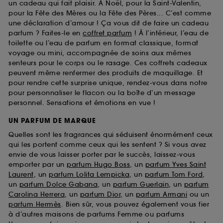
un cadeau qui fait plaisir. À Noël, pour la Saint-Valentin,
pour la Fête des Mères ou la Fête des Pères... C’est comme
une déclaration d’amour ! Ça vous dit de faire un cadeau
parfum ? Faites-le en
coffret parfum
! À l’intérieur, l’eau de
toilette ou l’eau de parfum en format classique, format
voyage ou mini, accompagnée de soins aux mêmes
senteurs pour le corps ou le rasage. Ces coffrets cadeaux
peuvent même renfermer des produits de maquillage. Et
pour rendre cette surprise unique, rendez-vous dans notre
pour personnaliser le flacon ou la boîte d’un message
personnel. Sensations et émotions en vue !
UN PARFUM DE MARQUE
Quelles sont les fragrances qui séduisent énormément ceux
qui les portent comme ceux qui les sentent ? Si vous avez
envie de vous laisser porter par le succès, laissez-vous
emporter par un
parfum Hugo Boss
, un
parfum Yves Saint
Laurent
, un
parfum Lolita Lempicka
, un
parfum Tom Ford
,
un
parfum Dolce Gabana
, un
parfum Guerlain
, un
parfum
Carolina Herrera
, un
parfum Dior
, un
parfum Armani
ou un
parfum Hermès
. Bien sûr, vous pouvez également vous fier
à d’autres maisons de parfums Femme ou parfums