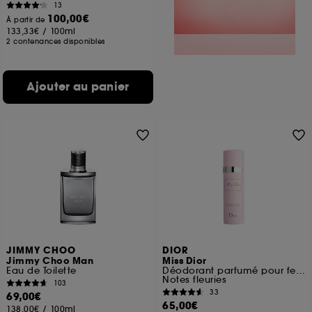
13
100,00€
À partir de
133,33€
/
100ml
2 contenances disponibles
Ajouter au panier
JIMMY CHOO
DIOR
Jimmy Choo Man
Miss Dior
Eau de Toilette
Déodorant parfumé pour femme vaporisateur
Notes fleuries
103
33
69,00€
65,00€
138,00€
/
100ml