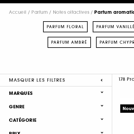
Parfum aromati
Accueil
Parfum
Notes olfactives
PARFUM FLORAL
PARFUM VANILL
PARFUM AMBRÉ
PARFUM CHYP
178 Pr
MASQUER LES FILTRES
MARQUES
GENRE
Nouv
Homme (87)
CATÉGORIE
ACQUA DI PARMA (21)
Mixte (56)
Parfum
PRIX