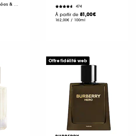
Notes épicées, boisées & ambrées
474
81,00€
À partir de
162,00€
/
100ml
Offre fidélité web