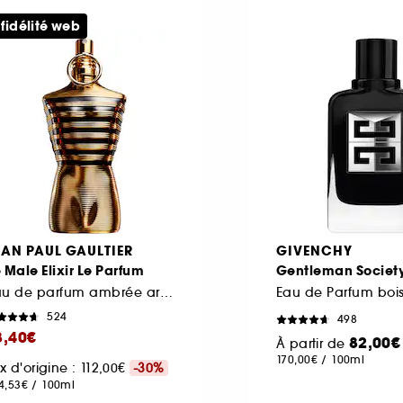
 fidélité web
EAN PAUL GAULTIER
GIVENCHY
 Male Elixir Le Parfum
Gentleman Societ
Eau de parfum ambrée aromatique boisée
524
498
8,40€
82,00€
À partir de
170,00€
/
100ml
ix d'origine : 112,00€
-30%
4,53€
/
100ml