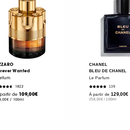
ZZARO
CHANEL
orever Wanted
BLEU DE CHANEL
arfum
Le Parfum
1822
139
109,00€
partir de
129,00€
À partir de
8,00€
/
100ml
258,00€
/
100ml