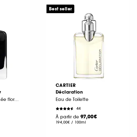
Best seller
CARTIER
y
Déclaration
Eau de Parfum boisée florale aromatique pour homme
Eau de Toilette
44
97,00€
À partir de
194,00€
/
100ml