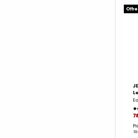
KILIAN PARIS (3)
Offre
L'ARTISAN PARFUMEUR (2)
LACOSTE (6)
LANCÔME (1)
LE SOURCEUR (1)
MAISON FRANCIS KURKDJIAN (7)
MAISON MARGIELA (3)
MONTBLANC (3)
MUGLER (4)
NEOM ORGANICS LONDON (1)
J
Le
PENHALIGON'S (5)
PHLUR (3)
PRADA (2)
7
RABANNE FRAGRANCES (7)
Pr
RARE BEAUTY (1)
10