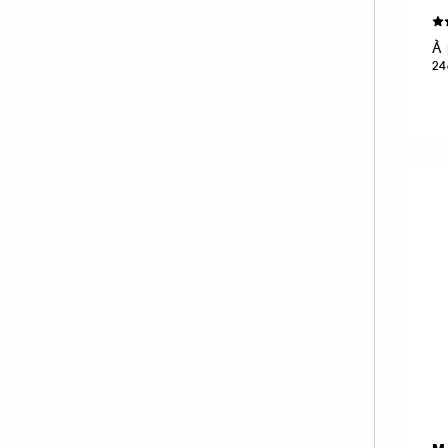
À 
24