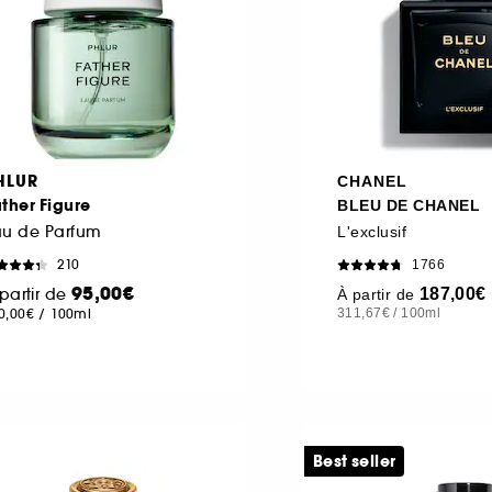
HLUR
CHANEL
ther Figure
BLEU DE CHANEL
au de Parfum
L'exclusif
210
1766
95,00€
partir de
187,00€
À partir de
0,00€
/
100ml
311,67€
/
100ml
Best seller