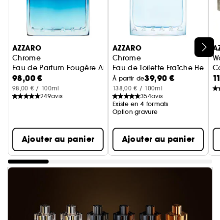
Ignorer le carrousel produits
AZZARO
AZZARO
A
Chrome
Chrome
W
Eau de Parfum Fougère Aromatique
Eau de Toilette Fraîche Hespé
C
98,00 €
39,90 €
1
À partir de
98,00 € / 100ml
138,00 € / 100ml
249
avis
354
avis
Existe en 4 formats
Option gravure
Ajouter au panier
Ajouter au panier