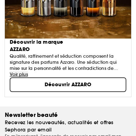
Découvrir la marque
AZZARO
Qualité, raffinement et séduction composent la
signature des parfums Azzaro. Une séduction qui
mise sur la personnalité et les contradictions de
chaque homme. Sans faste, toute en discrétion,
Voir plus
l’homme Azzaro est avant tout lui même, avec
Découvrir AZZARO
l’humour et la générosité qui caractérisent tous les
grands séducteurs.
Newsletter beauté
Recevez les nouveautés, actualités et offres
Sephora par email