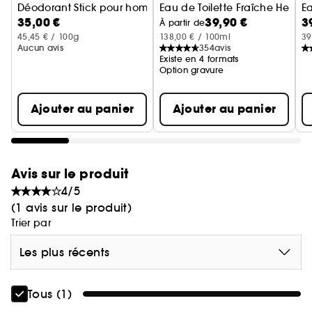
Déodorant Stick pour homme
Eau de Toilette Fraîche Hespé
E
35,00 €
39,90 €
3
À partir de
45,45 € / 100g
138,00 € / 100ml
39
Aucun avis
354
avis
Existe en 4 formats
Option gravure
Ajouter au panier
Ajouter au panier
Avis sur le produit
4/5
(1 avis sur le produit)
Trier par
Les plus récents
Tous (1)