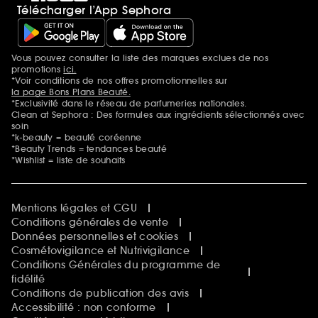
Télécharger l’App Sephora
Vous pouvez consulter la liste des marques exclues de nos
Mentions additionnelles
promotions
ici.
*Voir conditions de nos offres promotionnelles sur
la page Bons Plans Beauté.
*Exclusivité dans le réseau de parfumeries nationales.
Clean at Sephora : Des formules aux ingrédients sélectionnés avec
soin
*k-beauty = beauté coréenne
*Beauty Trends = tendances beauté
*Wishlist = liste de souhaits
Mentions légales et CGU
Conditions générales de vente
Données personnelles et cookies
Cosmétovigilance et Nutrivigilance
Conditions Générales du programme de
fidélité
Conditions de publication des avis
Accessibilité : non conforme