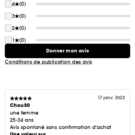
4
(0)
3
(0)
2
(0)
1
(0)
Donner mon avis
Conditions de publication des avis
17 janv. 2022
Chou30
une femme
25-34 ans
Avis spontané sans confirmation d'achat
Une valeur sur