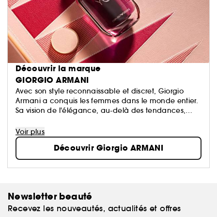
Découvrir la marque
GIORGIO ARMANI
Avec son style reconnaissable et discret, Giorgio
Armani a conquis les femmes dans le monde entier.
Sa vision de l'élégance, au-delà des tendances,
allie modernité et intemporalité.
De plus, Giorgio Armani s'engage pour un avenir
Voir plus
plus durable grâce à l’utilisation d’ingrédients issus
Découvrir Giorgio ARMANI
de filières responsables et au soutien apporté à des
programmes de préservation des forêts.
Newsletter beauté
Recevez les nouveautés, actualités et offres