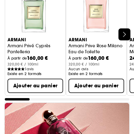
Ignorer le carrousel produits
ARMANI
ARMANI
A
Armani Privé Cyprès
Armani Prive Rose Milano
A
Pantelleria
Eau de Toilette
M
160,00 €
160,00 €
2
Eau de Toilette
Ea
À partir de
À partir de
320,00 € / 100ml
320,00 € / 100ml
24
1
avis
Aucun avis
Au
Existe en 2 formats
Existe en 2 formats
Ajouter au panier
Ajouter au panier