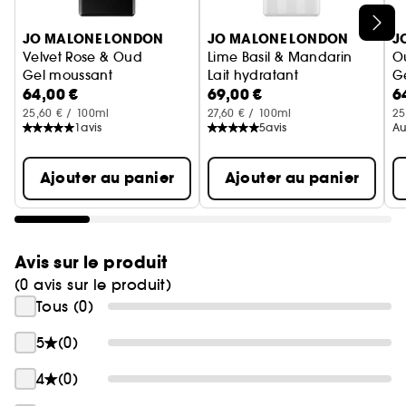
parfaitement avec :
Ignorer le carrousel produits
- La Cologne Wild Bluebell pour une senteur
JO MALONE LONDON
JO MALONE LONDON
J
fraîche.
Velvet Rose & Oud
Lime Basil & Mandarin
O
- La Cologne Peony & Blush Suede pour une
Gel moussant
Lait hydratant
G
senteur chaude.
64,00 €
69,00 €
6
25,60 € / 100ml
27,60 € / 100ml
25
1
avis
5
avis
Au
Ajouter au panier
Ajouter au panier
Avis sur le produit
(0 avis sur le produit)
Tous (0)
5
(0)
4
(0)