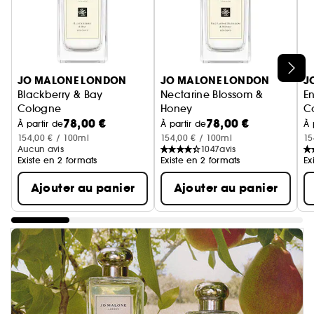
Ignorer le carrousel produits
JO MALONE LONDON
JO MALONE LONDON
J
Blackberry & Bay
Nectarine Blossom &
E
Cologne
Honey
C
78,00 €
78,00 €
Cologne
À partir de
À partir de
À 
154,00 € / 100ml
154,00 € / 100ml
15
Aucun avis
1047
avis
Existe en 2 formats
Existe en 2 formats
Ex
Ajouter au panier
Ajouter au panier