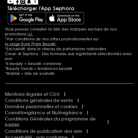
Télécharger l’App Sephora
Vous pouvez consulter la liste des marques exclues de nos
Mentions additionnelles
promotions
ici.
*Voir conditions de nos offres promotionnelles sur
la page Bons Plans Beauté.
*Exclusivité dans le réseau de parfumeries nationales.
Clean at Sephora : Des formules aux ingrédients sélectionnés avec
soin
*k-beauty = beauté coréenne
*Beauty Trends = tendances beauté
*Wishlist = liste de souhaits
Mentions légales et CGU
Conditions générales de vente
Données personnelles et cookies
Cosmétovigilance et Nutrivigilance
Conditions Générales du programme de
fidélité
Conditions de publication des avis
Accessibilité : non conforme